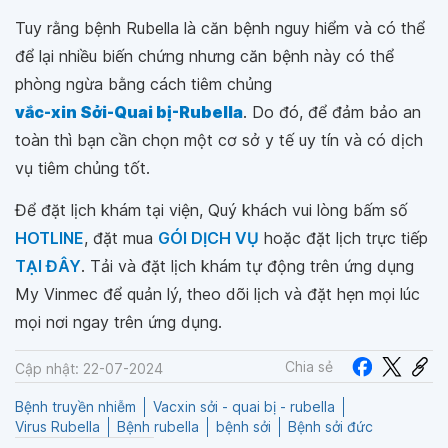
Tuy rằng bệnh Rubella là căn bệnh nguy hiểm và có thể
để lại nhiều biến chứng nhưng căn bệnh này có thể
phòng ngừa bằng cách tiêm chủng
vắc-xin Sởi-Quai bị-Rubella
. Do đó, để đảm bảo an
toàn thì bạn cần chọn một cơ sở y tế uy tín và có dịch
vụ tiêm chủng tốt.
Để đặt lịch khám tại viện, Quý khách vui lòng bấm số
HOTLINE
, đặt mua
GÓI DỊCH VỤ
hoặc đặt lịch trực tiếp
TẠI ĐÂY
. Tải và đặt lịch khám tự động trên ứng dụng
My Vinmec để quản lý, theo dõi lịch và đặt hẹn mọi lúc
mọi nơi ngay trên ứng dụng.
Chia sẻ
Cập nhật: 22-07-2024
Bệnh truyền nhiễm
Vacxin sởi - quai bị - rubella
Virus Rubella
Bệnh rubella
bệnh sởi
Bệnh sởi đức