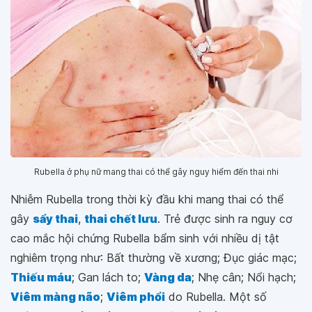
Rubella ở phụ nữ mang thai có thể gây nguy hiểm đến thai nhi
Nhiễm Rubella trong thời kỳ đầu khi mang thai có thể
gây
sẩy thai
,
thai chết lưu
. Trẻ được sinh ra nguy cơ
cao mắc hội chứng Rubella bẩm sinh với nhiều dị tật
nghiêm trọng như: Bất thường về xương; Đục giác mạc;
Thiếu máu
; Gan lách to;
Vàng da
; Nhẹ cân; Nổi hạch;
Viêm màng não
;
Viêm phổi
do Rubella. Một số