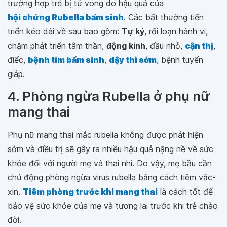
trường hợp trẻ bị tử vong do hậu quả của
hội chứng Rubella bẩm sinh
. Các bất thường tiến
triển kéo dài về sau bao gồm:
Tự kỷ
, rối loạn hành vi,
chậm phát triển tâm thần,
động kinh
, đầu nhỏ,
cận thị
,
điếc,
bệnh tim bẩm sinh
,
dậy thì sớm
, bệnh tuyến
giáp.
4. Phòng ngừa Rubella ở phụ nữ
mang thai
Phụ nữ mang thai mắc rubella không được phát hiện
sớm và điều trị sẽ gây ra nhiều hậu quả nặng nề về sức
khỏe đối với người mẹ và thai nhi. Do vậy, mẹ bầu cần
chủ động phòng ngừa virus rubella bằng cách tiêm vắc-
xin.
Tiêm phòng trước khi mang thai
là cách tốt để
bảo vệ sức khỏe của mẹ và tương lai trước khi trẻ chào
đời.