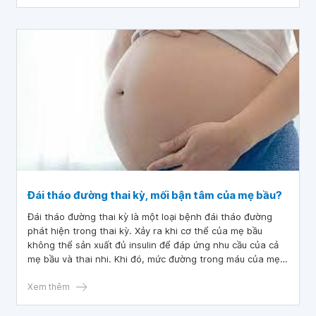
tiêm thuốc dược để tăng cường hoạt động của tim.
Đái tháo đường thai kỳ, mối bận tâm của mẹ bầu?
Đái tháo đường thai kỳ là một loại bệnh đái tháo đường
phát hiện trong thai kỳ. Xảy ra khi cơ thể của mẹ bầu
không thể sản xuất đủ insulin để đáp ứng nhu cầu của cả
mẹ bầu và thai nhi. Khi đó, mức đường trong máu của mẹ
bầu sẽ tăng cao và có thể ảnh hưởng đến sức khỏe của cả
mẹ bầu và thai nhi. Đái tháo đường thai kỳ là một bệnh
Xem thêm
phổ biến ở phụ nữ mang thai, ảnh hưởng đến khoảng 2-
10% phụ nữ mang thai ở các nước phát triển và đến 10-