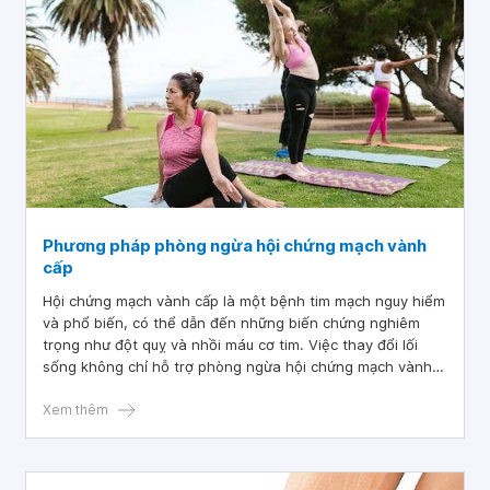
Phương pháp phòng ngừa hội chứng mạch vành
cấp
Hội chứng mạch vành cấp là một bệnh tim mạch nguy hiểm
và phổ biến, có thể dẫn đến những biến chứng nghiêm
trọng như đột quỵ và nhồi máu cơ tim. Việc thay đổi lối
sống không chỉ hỗ trợ phòng ngừa hội chứng mạch vành
cấp, mà còn có lợi cho sức khỏe tổng thể của cơ thể, giúp
gia tăng sức đề kháng, giảm nguy cơ mắc các bệnh khác
Xem thêm
và tăng tuổi thọ.