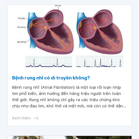
20% ở các nước đang phát triển. Nếu không được chẩn
đoán và điều trị kịp thời, có thể gây ra nhiều biến chứng
nguy hiểm cho mẹ bầu và thai nhi.
Bệnh rung nhĩ có di truyền không?
Bệnh rung nhĩ (Atrial Fibrillation) là một loại rối loạn nhịp
tim phổ biến, ảnh hưởng đến hàng triệu người trên toàn
thế giới. Rung nhĩ không chỉ gây ra các triệu chứng khó
chịu như đau tim, khó thở và mệt mỏi, mà còn có thể dẫn
đến các biến chứng nguy hiểm như đột quỵ và suy tim. Một
trong những câu hỏi thường được đặt ra về bệnh rung nhĩ
Xem thêm
là liệu nó có di truyền không?