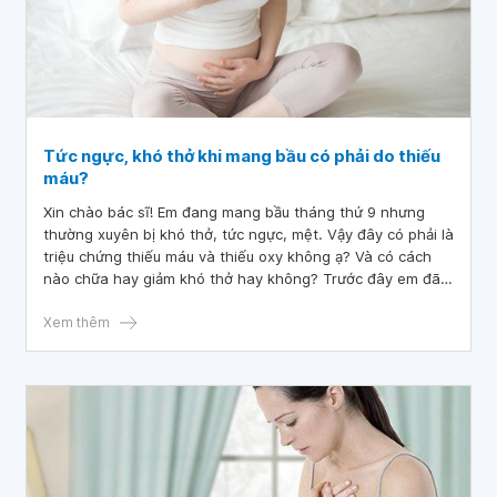
Tức ngực, khó thở khi mang bầu có phải do thiếu
máu?
Xin chào bác sĩ! Em đang mang bầu tháng thứ 9 nhưng
thường xuyên bị khó thở, tức ngực, mệt. Vậy đây có phải là
triệu chứng thiếu máu và thiếu oxy không ạ? Và có cách
nào chữa hay giảm khó thở hay không? Trước đây em đã
từng bị viêm phổi và điều trị một thời gian sau thời gian.
Sau đó em hay bị tức ngực khó thở. Xin bác sĩ cho em lời
Xem thêm
khuyên và phương pháp điều trị. Em xin cảm ơn!