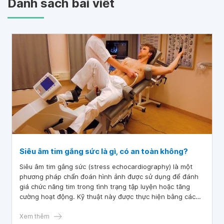
Danh sách bài viết
Siêu âm tim gắng sức là gì, có an toàn không?
Siêu âm tim gắng sức (stress echocardiography) là một
phương pháp chẩn đoán hình ảnh được sử dụng để đánh
giá chức năng tim trong tình trạng tập luyện hoặc tăng
cường hoạt động. Kỹ thuật này được thực hiện bằng cách
sử dụng siêu âm để tạo ra hình ảnh chuyển động của tim
trên màn hình, trong khi bệnh nhân tập luyện hoặc được
Xem thêm