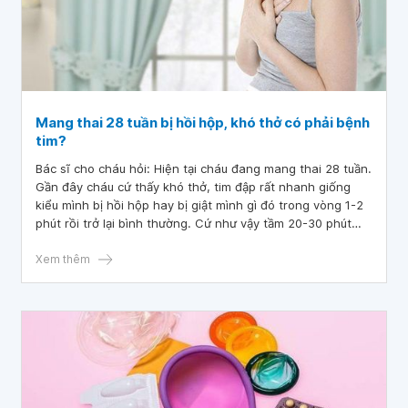
Mang thai 28 tuần bị hồi hộp, khó thở có phải bệnh
tim?
Bác sĩ cho cháu hỏi: Hiện tại cháu đang mang thai 28 tuần.
Gần đây cháu cứ thấy khó thở, tim đập rất nhanh giống
kiểu mình bị hồi hộp hay bị giật mình gì đó trong vòng 1-2
phút rồi trở lại bình thường. Cứ như vậy tầm 20-30 phút
cháu bị lặp lại nhiều lần. Mang thai 28 tuần bị hồi hộp, khó
thở có phải bệnh tim không bác sĩ? Cháu đang rất lo ạ.
Xem thêm