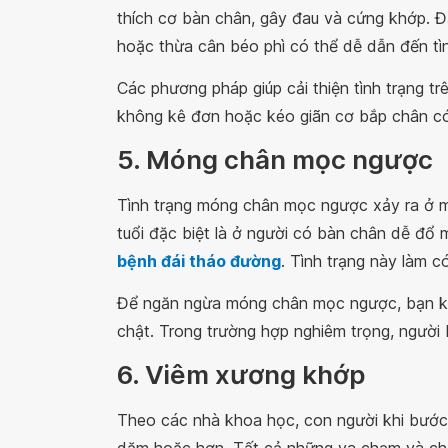
thích cơ bàn chân, gây đau và cứng khớp. Đ
hoặc thừa cân béo phì có thể dễ dẫn đến tì
Các phương pháp giúp cải thiện tình trạng t
không kê đơn hoặc kéo giãn cơ bắp chân có
5. Móng chân mọc ngược
Tình trạng móng chân mọc ngược xảy ra ở mọ
tuổi đặc biệt là ở người có bàn chân dễ đổ 
bệnh đái tháo đường
. Tình trạng này làm 
Để ngăn ngừa móng chân mọc ngược, bạn kh
chật. Trong trường hợp nghiêm trọng, người
6. Viêm xương khớp
Theo các nhà khoa học, con người khi bước
dặm hoặc hơn. Tất cả những va chạm và chấ