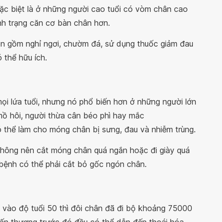
ặc biệt là ở những người cao tuổi có vòm chân cao
nh trạng căn cơ bàn chân hơn.
rên gồm nghỉ ngơi, chườm đá, sử dụng thuốc giảm đau
 thể hữu ích.
i lứa tuổi, nhưng nó phổ biến hơn ở những người lớn
mồ hôi, người thừa cân béo phì hay mắc
có thể làm cho móng chân bị sưng, đau và nhiễm trùng.
ông nên cắt móng chân quá ngắn hoặc đi giày quá
 bệnh có thể phải cắt bỏ gốc ngón chân.
 vào độ tuổi 50 thì đôi chân đã đi bộ khoảng 75000
n thương trước đó đều có thể dẫn đến thoái hóa,