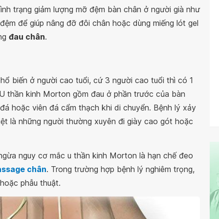
ình trạng giảm lượng mỡ đệm bàn chân ở người già như
 đệm để giúp nâng đỡ đôi chân hoặc dùng miếng lót gel
ạng
đau chân
.
ổ biến ở người cao tuổi, cứ 3 người cao tuổi thì có 1
a U thần kinh Morton gồm đau ở phần trước của bàn
 đá hoặc viên đá cẩm thạch khi di chuyển. Bệnh lý xảy
biệt là những người thường xuyên đi giày cao gót hoặc
 ngừa nguy cơ mắc u thần kinh Morton là hạn chế đeo
ssage chân
. Trong trường hợp bệnh lý nghiêm trọng,
hoặc phẫu thuật.