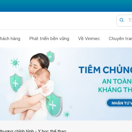
hách hàng
Phát triển bền vững
Về Vinmec
Chuyên tra
thương chỉnh hình - Y học thể thao