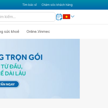
Tìm bác sĩ
Chăm sóc khách hàng
ng sức khoẻ
Online.Vinmec