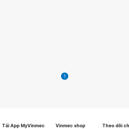
1
Tải App MyVinmec
Vinmec shop
Theo dõi ch