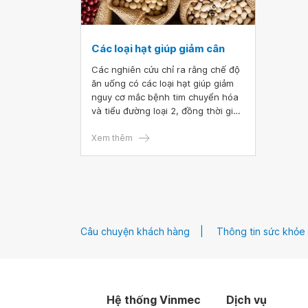
Các loại hạt giúp giảm cân
Các nghiên cứu chỉ ra rằng chế độ
ăn uống có các loại hạt giúp giảm
nguy cơ mắc bệnh tim chuyển hóa
và tiểu đường loại 2, đồng thời giúp
kiểm soát cân nặng. Ngoài ra, các
loại hạt cũng là một món ăn nhẹ
Xem thêm
tiện dụng và có thể được thêm vào
công thức sinh tố yêu thích của
bạn để tăng cường protein.
Câu chuyện khách hàng
Thông tin sức khỏe
Hệ thống Vinmec
Dịch vụ