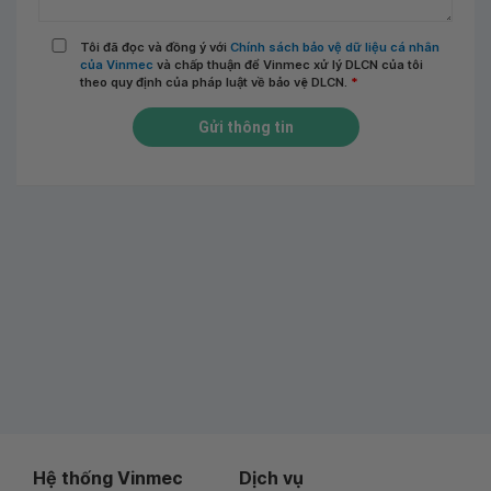
Tôi đã đọc và đồng ý với
Chính sách bảo vệ dữ liệu cá nhân
của Vinmec
và chấp thuận để Vinmec xử lý DLCN của tôi
theo quy định của pháp luật về bảo vệ DLCN.
*
Gửi thông tin
Hệ thống Vinmec
Dịch vụ