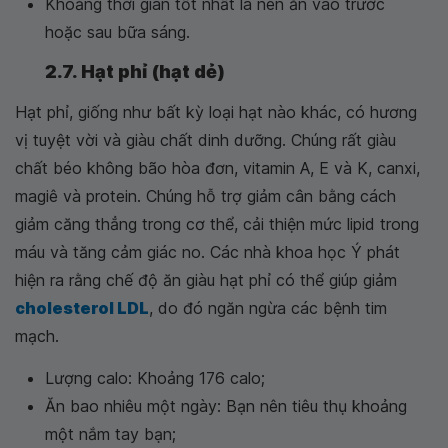
Khoảng thời gian tốt nhất là nên ăn vào trước
hoặc sau bữa sáng.
2.7. Hạt phỉ (hạt dẻ)
Hạt phỉ, giống như bất kỳ loại hạt nào khác, có hương
vị tuyệt vời và giàu chất dinh dưỡng. Chúng rất giàu
chất béo không bão hòa đơn, vitamin A, E và K, canxi,
magiê và protein. Chúng hỗ trợ giảm cân bằng cách
giảm căng thẳng trong cơ thể, cải thiện mức lipid trong
máu và tăng cảm giác no. Các nhà khoa học Ý phát
hiện ra rằng chế độ ăn giàu hạt phỉ có thể giúp giảm
cholesterol LDL
, do đó ngăn ngừa các bệnh tim
mạch.
Lượng calo: Khoảng 176 calo;
Ăn bao nhiêu một ngày: Bạn nên tiêu thụ khoảng
một nắm tay bạn;