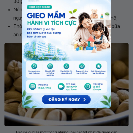
30 gam đậu phộng;
Nên ăn như thế nào: Ăn đậu phộng khi còn
nguyên vỏ, chưa ướp muối, luộc hoặc rang khô;
Thời điểm nào tốt để ăn: Ăn chúng như một bữa
ăn nhẹ.
Hạt dẻ cười là một trong những loại hạt tốt nhất để giảm cân