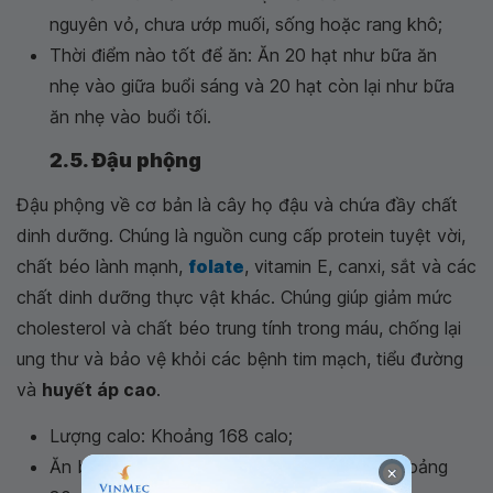
nguyên vỏ, chưa ướp muối, sống hoặc rang khô;
Thời điểm nào tốt để ăn: Ăn 20 hạt như bữa ăn
nhẹ vào giữa buổi sáng và 20 hạt còn lại như bữa
ăn nhẹ vào buổi tối.
2.5. Đậu phộng
Đậu phộng về cơ bản là cây họ đậu và chứa đầy chất
dinh dưỡng. Chúng là nguồn cung cấp protein tuyệt vời,
chất béo lành mạnh,
folate
, vitamin E, canxi, sắt và các
chất dinh dưỡng thực vật khác. Chúng giúp giảm mức
cholesterol và chất béo trung tính trong máu, chống lại
ung thư và bảo vệ khỏi các bệnh tim mạch, tiểu đường
và
huyết áp cao
.
Lượng calo: Khoảng 168 calo;
Ăn bao nhiêu một ngày: Bạn nên tiêu thụ khoảng
×