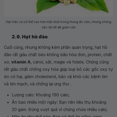
Hạt mắc ca có thể cao hơn một chút trong thang đo calo, nhưng chúng
vẫn rất tốt để giảm cân
2.9. Hạt hồ đào
Cuối cùng, nhưng không kém phần quan trọng, hạt hồ
đào rất giàu chất béo không bão hòa đơn, protein, chất
xơ,
vitamin A
, canxi, sắt, magie và folate. Chúng cũng
rất giàu chất chống oxy hóa giúp loại bỏ các gốc oxy tự
do có hại, giảm cholesterol, bảo vệ khỏi các bệnh tim
và tim mạch, và chống lại ung thư .
Lượng calo: Khoảng 190 calo;
Ăn bao nhiêu một ngày: Bạn nên tiêu thụ khoảng
20 gam. Đừng vượt quá vì chúng chứa nhiều calo;
Nên ăn như thế nào: Bạn có thể ăn sống, rang