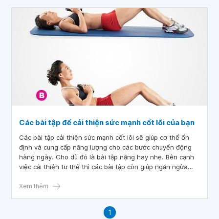
Các bài tập để cải thiện sức mạnh cốt lõi của bạn
Các bài tập cải thiện sức mạnh cốt lõi sẽ giúp cơ thể ổn
định và cung cấp năng lượng cho các bước chuyển động
hàng ngày. Cho dù đó là bài tập nặng hay nhẹ. Bên cạnh
việc cải thiện tư thế thì các bài tập còn giúp ngăn ngừa
những chấn thương có thể xảy ra. Bài viết sẽ cung cấp
thông tin về các bài tập giúp cải thiện sức mạnh cốt lõi của
Xem thêm
cơ thể.
1