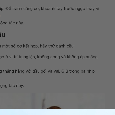
ập. Để tránh căng cổ, khoanh tay trước ngực thay vì
u
.
 động tác này.
ầu
ủa một số cơ kết hợp, hãy thử đánh cầu:
n ở vị trí trung lập, không cong và không ép xuống
 thẳng hàng với đầu gối và vai. Giữ trong ba nhịp
 động tác này.