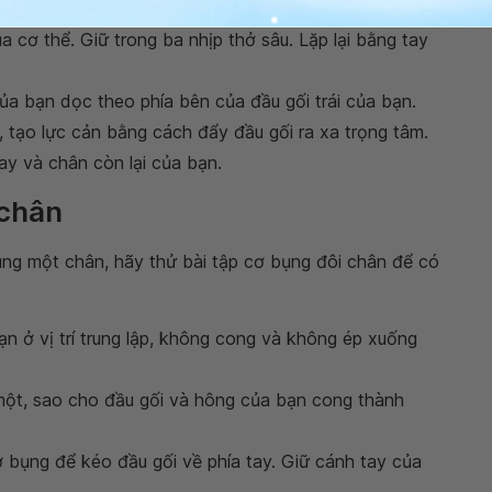
ay phải vào đầu gối trái trong khi kéo đầu gối về phía
 cơ thể. Giữ trong ba nhịp thở sâu. Lặp lại bằng tay
của bạn dọc theo phía bên của đầu gối trái của bạn.
 tạo lực cản bằng cách đẩy đầu gối ra xa trọng tâm.
tay và chân còn lại của bạn.
 chân
ụng một chân, hãy thử bài tập cơ bụng đôi chân để có
n ở vị trí trung lập, không cong và không ép xuống
 một, sao cho đầu gối và hông của bạn cong thành
 bụng để kéo đầu gối về phía tay. Giữ cánh tay của