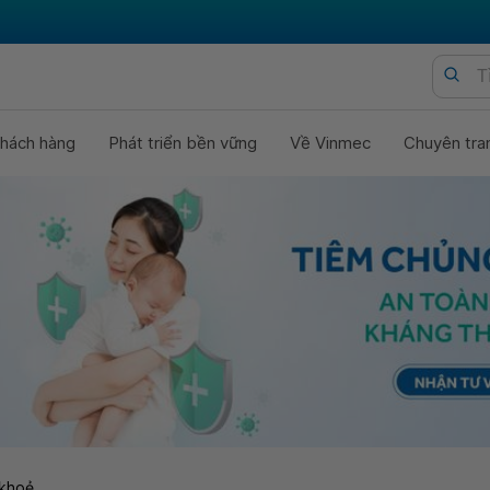
hách hàng
Phát triển bền vững
Về Vinmec
Chuyên tra
khoẻ