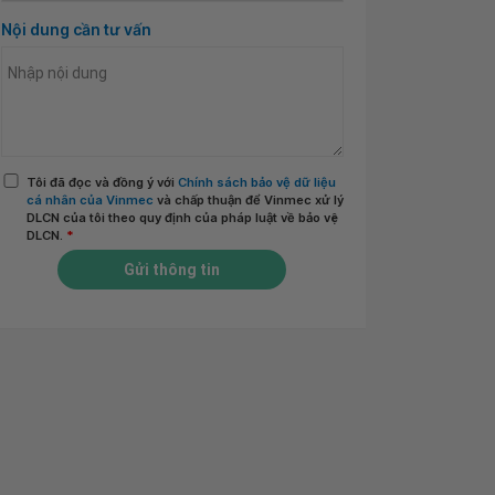
Nội dung cần tư vấn
Tôi đã đọc và đồng ý với
Chính sách bảo vệ dữ liệu
cá nhân của Vinmec
và chấp thuận để Vinmec xử lý
DLCN của tôi theo quy định của pháp luật về bảo vệ
DLCN.
*
Gửi thông tin