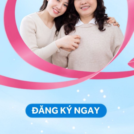
 cường các cơ cốt lõi của cơ thể
t chân
ạnh cốt lõi phổ biến khác:
n ở vị trí trung lập, không cong và không ép xuống
ao cho đầu gối và hông của bạn cong một góc 90 độ.
ụng để kéo đầu gối về phía tay. Giữ cánh tay của
 cách sử dụng tay trái và đầu gối trái.
, bạn hãy thử các biến thể của bài tập gập bụng một