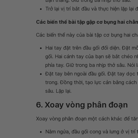
bạn thẳng. Giữ trong ba nhịp thở sâu.
Trở lại vị trí bắt đầu và thực hiện lặp lại
Các biến thể bài tập gập cơ bụng hai châ
Các biến thể này của bài tập cơ bụng hai c
Hai tay đặt trên đầu gối đối diện. Đặt m
gối. Hai cánh tay của bạn sẽ bắt chéo n
phía tay. Giữ trong ba nhịp thở sâu. Nói lạ
Đặt tay bên ngoài đầu gối. Đặt tay dọc 
trong. Đồng thời, tạo lực cản bằng cách 
sâu. Lặp lại.
6. Xoay vòng phân đoạn
Xoay vòng phân đoạn một cách khác để tăng
Nằm ngửa, đầu gối cong và lưng ở vị trí t