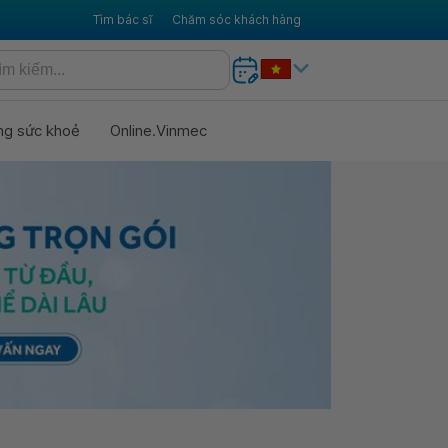
Tìm bác sĩ
Chăm sóc khách hàng
ng sức khoẻ
Online.Vinmec