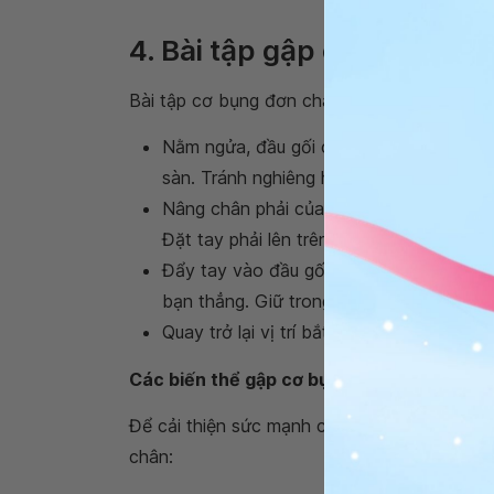
Bài tập giúp tăng
4. Bài tập gập cơ bụng mộ
Bài tập cơ bụng đơn chân một bài tập sức m
Nằm ngửa, đầu gối cong. Giữ lưng của bạ
sàn. Tránh nghiêng hông. Siết cơ bụng.
Nâng chân phải của bạn lên khỏi sàn s
Đặt tay phải lên trên đầu gối phải.
Đẩy tay vào đầu gối trong khi dùng cơ b
bạn thẳng. Giữ trong ba nhịp thở sâu.
Quay trở lại vị trí bắt đầu và lặp lại bằng
Các biến thể gập cơ bụng một chân
Để cải thiện sức mạnh cốt lõi hoàn toàn hơn
chân: