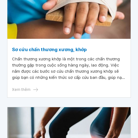
Sơ cứu chấn thương xương, khớp
Chấn thương xương khớp là một trong các chấn thương
thường gặp trong cuộc sống hàng ngày, lao động. Việc
nắm được các bước sơ cứu chấn thương xương khớp sẽ
giúp bạn có những kiến thức sơ cấp cứu ban đầu, giúp nạn
nhân bước đầu thoát khỏi nguy hiểm, bảo vệ sức khỏe
toàn diện cũng như sự vận động sau này.
Xem thêm