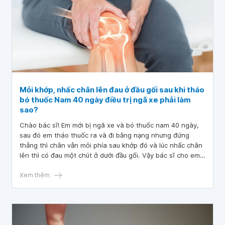
Mỏi khớp, nhấc chân lên đau ở đầu gối sau khi tháo
bó thuốc Nam 40 ngày điều trị ngã xe phải làm
sao?
Chào bác sĩ! Em mới bị ngã xe và bó thuốc nam 40 ngày,
sau đó em tháo thuốc ra và đi bằng nạng nhưng đứng
thẳng thì chân vẫn mỏi phía sau khớp đó và lúc nhấc chân
lên thì có đau một chút ở dưới đầu gối. Vậy bác sĩ cho em
hỏi: “Mỏi khớp, nhấc chân lên đau ở đầu gối sau khi tháo
bó thuốc Nam 40 ngày điều trị ngã xe phải làm sao?”. Cảm
Xem thêm
ơn bác sĩ đã tư vấn và giải đáp!