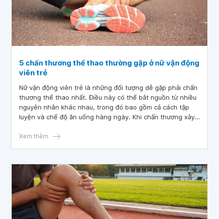
5 chấn thương thể thao thường gặp ở nữ vận động
viên trẻ
Nữ vận động viên trẻ là những đối tượng dễ gặp phải chấn
thương thể thao nhất. Điều này có thể bắt nguồn từ nhiều
nguyên nhân khác nhau, trong đó bao gồm cả cách tập
luyện và chế độ ăn uống hàng ngày. Khi chấn thương xảy
ra, bạn nên nhanh chóng tìm cách khắc phục và tìm đến
sự trợ giúp của bác sĩ nhằm tránh những thương tích
Xem thêm
nghiêm trọng hơn.