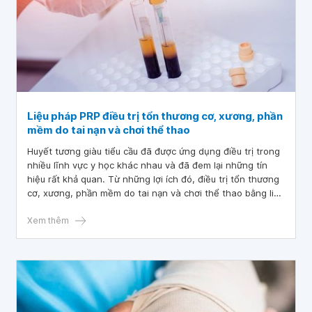
Liệu pháp PRP điều trị tổn thương cơ, xương, phần
mềm do tai nạn và chơi thể thao
Huyết tương giàu tiểu cầu đã được ứng dụng điều trị trong
nhiều lĩnh vực y học khác nhau và đã đem lại những tín
hiệu rất khả quan. Từ những lợi ích đó, điều trị tổn thương
cơ, xương, phần mềm do tai nạn và chơi thể thao bằng liệu
pháp PRP ( huyết tương giàu tiểu cầu) ngày càng được
quan tâm nhiều hơn nữa.
Xem thêm