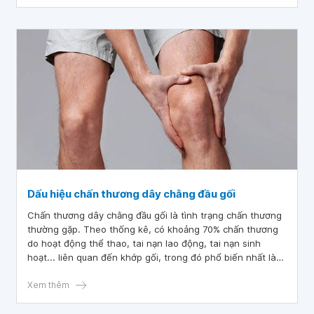
Dấu hiệu chấn thương dây chằng đầu gối
Chấn thương dây chằng đầu gối là tình trạng chấn thương
thường gặp. Theo thống kê, có khoảng 70% chấn thương
do hoạt động thể thao, tai nạn lao động, tai nạn sinh
hoạt... liên quan đến khớp gối, trong đó phổ biến nhất là
chấn thương dây chằng đầu gối. Nếu không được chẩn
đoán đúng cách, điều trị kịp thời và triệt để, bệnh nhân có
Xem thêm
nguy cơ suy giảm khả năng vận động và tái phát chấn
thương.