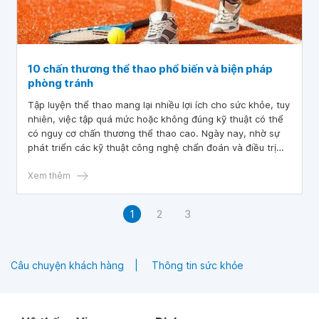
10 chấn thương thể thao phổ biến và biện pháp
phòng tránh
Tập luyện thể thao mang lại nhiều lợi ích cho sức khỏe, tuy
nhiên, việc tập quá mức hoặc không đúng kỹ thuật có thể
có nguy cơ chấn thương thể thao cao. Ngày nay, nhờ sự
phát triển các kỹ thuật công nghệ chẩn đoán và điều trị
hiện đại, hầu hết các chấn thương thể thao thông thường
đều có thể phục hồi hoàn toàn. Vậy chấn thương thể thao
Xem thêm
là gì? Và những chấn thương thể thao nào phổ biến, cách
phòng tránh ra sao? Các bạn đọc có thể tham khảo ở bài
1
2
3
viết dưới đây nhé!
Câu chuyện khách hàng
Thông tin sức khỏe