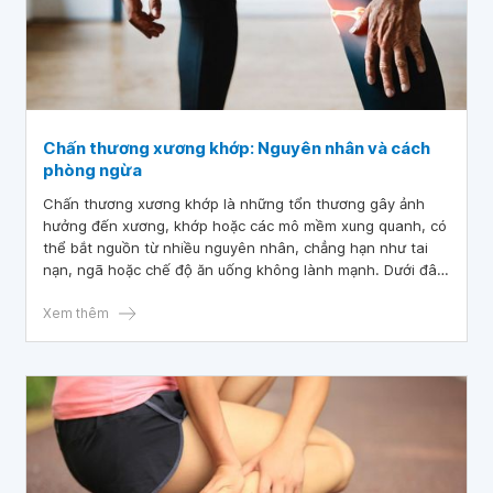
Chấn thương xương khớp: Nguyên nhân và cách
phòng ngừa
Chấn thương xương khớp là những tổn thương gây ảnh
hưởng đến xương, khớp hoặc các mô mềm xung quanh, có
thể bắt nguồn từ nhiều nguyên nhân, chẳng hạn như tai
nạn, ngã hoặc chế độ ăn uống không lành mạnh. Dưới đây
sẽ là một số nguyên nhân và cách phòng tránh chấn
thương khớp mà mọi người nên biết.
Xem thêm