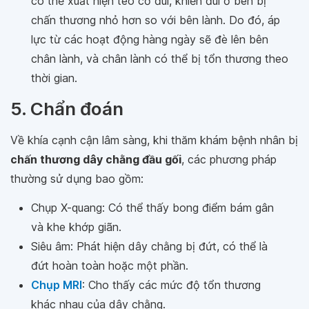
có thể xuất hiện teo cơ đùi, khiến đùi ở bên bị
chấn thương nhỏ hơn so với bên lành. Do đó, áp
lực từ các hoạt động hàng ngày sẽ đè lên bên
chân lành, và chân lành có thể bị tổn thương theo
thời gian.
5. Chẩn đoán
Về khía cạnh cận lâm sàng, khi thăm khám bệnh nhân bị
chấn thương dây chằng đầu gối
, các phương pháp
thường sử dụng bao gồm:
Chụp X-quang: Có thể thấy bong điểm bám gân
và khe khớp giãn.
Siêu âm: Phát hiện dây chằng bị đứt, có thể là
đứt hoàn toàn hoặc một phần.
Chụp MRI
: Cho thấy các mức độ tổn thương
khác nhau của dây chằng.