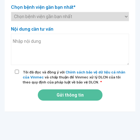
Chọn bệnh viện gần bạn nhất*
Nội dung cần tư vấn
Tôi đã đọc và đồng ý với
Chính sách bảo vệ dữ liệu cá nhân
của Vinmec
và chấp thuận để Vinmec xử lý DLCN của tôi
theo quy định của pháp luật về bảo vệ DLCN.
*
Gửi thông tin