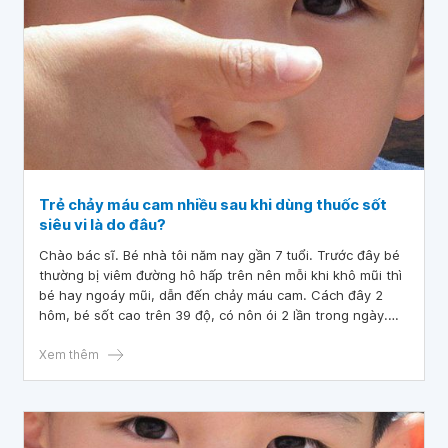
Trẻ chảy máu cam nhiều sau khi dùng thuốc sốt
siêu vi là do đâu?
Chào bác sĩ. Bé nhà tôi năm nay gần 7 tuổi. Trước đây bé
thường bị viêm đường hô hấp trên nên mỗi khi khô mũi thì
bé hay ngoáy mũi, dẫn đến chảy máu cam. Cách đây 2
hôm, bé sốt cao trên 39 độ, có nôn ói 2 lần trong ngày.
Tôi đưa bé đi khám thì bác sĩ bảo không thấy dấu hiệu
viêm đường hô hấp hay rối loạn tiêu hóa do bé mới sốt 1
Xem thêm
ngày, chưa phát hiện dấu hiệu viêm sau đó chẩn đoán bé
bị sốt siêu vi kèm nôn ói. Bệnh viện kê thuốc bổ sung kẽm
và thuốc hỗ trợ chống ói. Sau khi uống thuốc 2 ngày thì bé
chảy máu cam nhiều, chảy máu thành dòng, máu loãng.