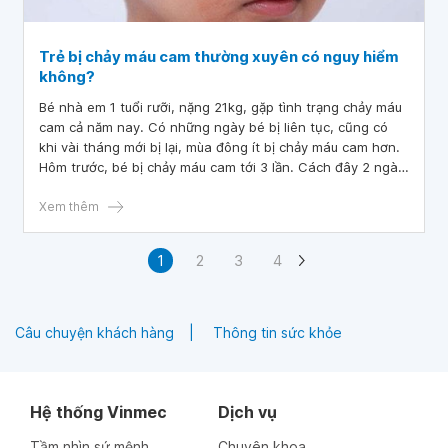
Trẻ bị chảy máu cam thường xuyên có nguy hiểm
không?
Bé nhà em 1 tuổi rưỡi, nặng 21kg, gặp tình trạng chảy máu
cam cả năm nay. Có những ngày bé bị liên tục, cũng có
khi vài tháng mới bị lại, mùa đông ít bị chảy máu cam hơn.
Hôm trước, bé bị chảy máu cam tới 3 lần. Cách đây 2 ngày,
bé cũng bị 1 lần nên em rất lo lắng. Ngoài ra, bé rất khó
ngủ, tối nằm mãi mới ngủ, nhiều buổi trưa ở trường cũng
Xem thêm
không ngủ. Dạo gần đây, chân bé còn hay có những vết
bầm ở chân nữa. Bác sĩ cho em hỏi, trẻ chảy máu cam
1
2
3
4
thường xuyên có nguy hiểm không?
Câu chuyện khách hàng
Thông tin sức khỏe
Hệ thống Vinmec
Dịch vụ
Tầm nhìn sứ mệnh
Chuyên khoa