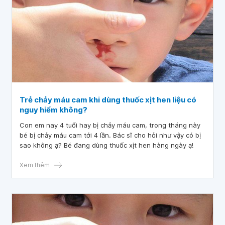
Tôi muốn kiểm tra công thức máu, làm xét nghiệm máu để
kiểm tra tổng quát sức khỏe cho bé. Bác sĩ cho hỏi có cần
xét nghiệm không ạ? Tình trạng chảy máu cam là do đâu
ạ? Mong bác sĩ tư vấn giúp tôi, tôi xin cảm ơn.
Trẻ chảy máu cam khi dùng thuốc xịt hen liệu có
nguy hiểm không?
Con em nay 4 tuổi hay bị chảy máu cam, trong tháng này
bé bị chảy máu cam tới 4 lần. Bác sĩ cho hỏi như vậy có bị
sao không ạ? Bé đang dùng thuốc xịt hen hàng ngày ạ!
Xem thêm