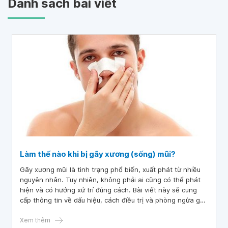
Danh sách bài viết
Làm thế nào khi bị gãy xương (sống) mũi?
Gãy xương mũi là tình trạng phổ biến, xuất phát từ nhiều
nguyên nhân. Tuy nhiên, không phải ai cũng có thể phát
hiện và có hướng xử trí đúng cách. Bài viết này sẽ cung
cấp thông tin về dấu hiệu, cách điều trị và phòng ngừa gãy
xương mũi hiệu quả để mọi người có thể tự bảo vệ bản
thân.
Xem thêm