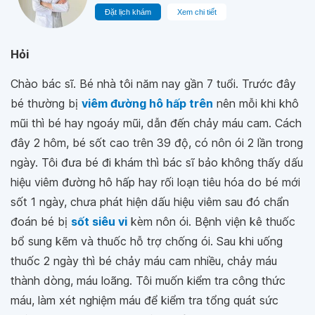
Đặt lịch khám
Xem chi tiết
Hỏi
Chào bác sĩ. Bé nhà tôi năm nay gần 7 tuổi. Trước đây
bé thường bị
viêm đường hô hấp trên
nên mỗi khi khô
mũi thì bé hay ngoáy mũi, dẫn đến chảy máu cam. Cách
đây 2 hôm, bé sốt cao trên 39 độ, có nôn ói 2 lần trong
ngày. Tôi đưa bé đi khám thì bác sĩ bảo không thấy dấu
hiệu viêm đường hô hấp hay rối loạn tiêu hóa do bé mới
sốt 1 ngày, chưa phát hiện dấu hiệu viêm sau đó chẩn
đoán bé bị
sốt siêu vi
kèm nôn ói. Bệnh viện kê thuốc
bổ sung kẽm và thuốc hỗ trợ chống ói. Sau khi uống
thuốc 2 ngày thì bé chảy máu cam nhiều, chảy máu
thành dòng, máu loãng. Tôi muốn kiểm tra công thức
máu, làm xét nghiệm máu để kiểm tra tổng quát sức