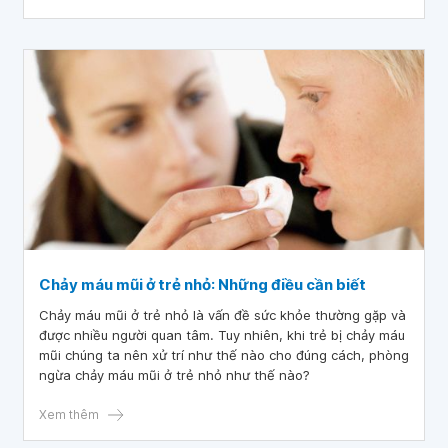
trước. Bé hay lấy tay dụi mạnh lên mũi. Xin bác sĩ tư vấn
giúp em trẻ 4 tuổi hắt hơi sổ mũi kèm chảy máu mũi nhẹ
khắc phục thế nào? Em xin cảm ơn bác sĩ.
Chảy máu mũi ở trẻ nhỏ: Những điều cần biết
Chảy máu mũi ở trẻ nhỏ là vấn đề sức khỏe thường gặp và
được nhiều người quan tâm. Tuy nhiên, khi trẻ bị chảy máu
mũi chúng ta nên xử trí như thế nào cho đúng cách, phòng
ngừa chảy máu mũi ở trẻ nhỏ như thế nào?
Xem thêm