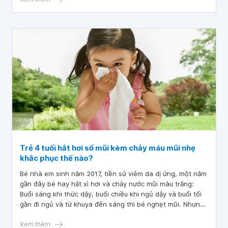
Trẻ 4 tuổi hắt hơi sổ mũi kèm chảy máu mũi nhẹ
khắc phục thế nào?
Bé nhà em sinh năm 2017, tiền sử viêm da dị ứng, một năm
gần đây bé hay hắt xì hơi và chảy nước mũi màu trắng:
Buổi sáng khi thức dậy, buổi chiều khi ngủ dậy và buổi tối
gần đi ngủ và từ khuya đến sáng thì bé nghẹt mũi. Nhưng
3 tháng nay, thỉnh thoảng bé hắt xì hơi ra nước mũi kèm ít
máu 2 lần hắt xì hơi gần đây ra nhiều máu hơn những lần
Xem thêm