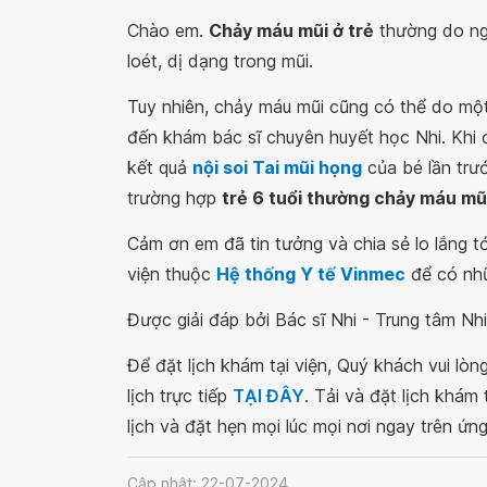
Chào em.
Chảy máu mũi ở trẻ
thường do ngu
loét, dị dạng trong mũi.
Tuy nhiên, chảy máu mũi cũng có thể do mộ
đến khám bác sĩ chuyên huyết học Nhi. Khi
kết quả
nội soi Tai mũi họng
của bé lần trư
trường hợp
trẻ 6 tuổi thường chảy máu mũi
Cảm ơn em đã tin tưởng và chia sẻ lo lắng t
viện thuộc
Hệ thống Y tế Vinmec
để có nhữ
Được giải đáp bởi Bác sĩ Nhi - Trung tâm N
Để đặt lịch khám tại viện, Quý khách vui lò
lịch trực tiếp
TẠI ĐÂY
. Tải và đặt lịch khám
lịch và đặt hẹn mọi lúc mọi nơi ngay trên ứn
Cập nhật: 22-07-2024