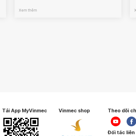
Xem thêm
Tải App MyVinmec
Vinmec shop
Theo dõi ch
Đối tác liên