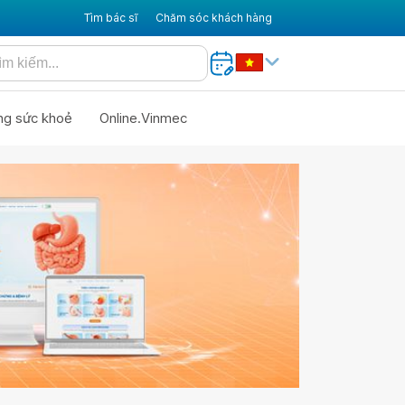
Tìm bác sĩ
Chăm sóc khách hàng
ng sức khoẻ
Online.Vinmec