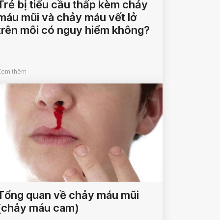
Trẻ bị tiểu cầu thấp kèm chảy
máu mũi và chảy máu vết lở
trên môi có nguy hiểm không?
Xem thêm
Tổng quan về chảy máu mũi
(chảy máu cam)