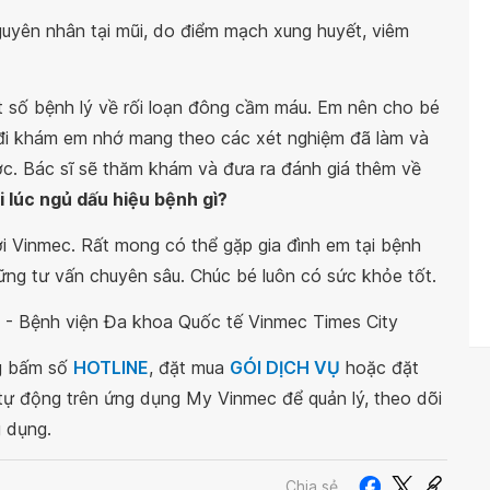
yên nhân tại mũi, do điểm mạch xung huyết, viêm
t số bệnh lý về rối loạn đông cầm máu. Em nên cho bé
 đi khám em nhớ mang theo các xét nghiệm đã làm và
ớc. Bác sĩ sẽ thăm khám và đưa ra đánh giá thêm về
 lúc ngủ dấu hiệu bệnh gì?
ới Vinmec. Rất mong có thể gặp gia đình em tại bệnh
ng tư vấn chuyên sâu. Chúc bé luôn có sức khỏe tốt.
hi - Bệnh viện Đa khoa Quốc tế Vinmec Times City
ng bấm số
HOTLINE
, đặt mua
GÓI DỊCH VỤ
hoặc đặt
 tự động trên ứng dụng My Vinmec để quản lý, theo dõi
g dụng.
Chia sẻ