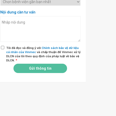
Nội dung cần tư vấn
Tôi đã đọc và đồng ý với
Chính sách bảo vệ dữ liệu
cá nhân của Vinmec
và chấp thuận để Vinmec xử lý
DLCN của tôi theo quy định của pháp luật về bảo vệ
DLCN.
*
Gửi thông tin