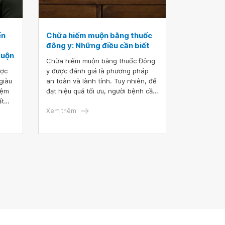
ến
Chữa hiếm muộn bằng thuốc
đông y: Những điều cần biết
muộn
Chữa hiếm muộn bằng thuốc Đông
ược
y được đánh giá là phương pháp
giàu
an toàn và lành tính. Tuy nhiên, để
iệm
đạt hiệu quả tối ưu, người bệnh cần
ất
hiểu rõ các nguyên tắc cơ bản và
lưu ý khi áp dụng phương pháp
Xem thêm
úc
này. Để tìm hiểu kỹ hơn về cách
điều trị hiếm muộn bằng Đông y,
hãy cùng khám phá chi tiết qua bài
viết dưới đây.