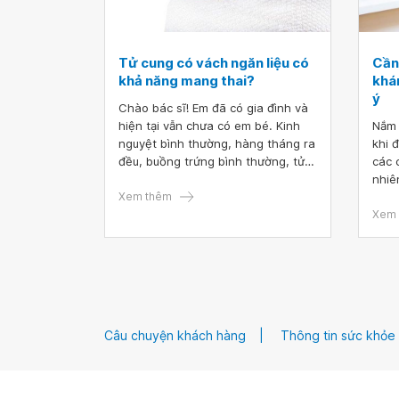
Tử cung có vách ngăn liệu có
Cần 
khả năng mang thai?
khá
ý
Chào bác sĩ! Em đã có gia đình và
hiện tại vẫn chưa có em bé. Kinh
Nắm 
nguyệt bình thường, hàng tháng ra
khi 
đều, buồng trứng bình thường, tử
các 
cung có vách ngăn ngang. Em đã
nhiê
kết hôn 2 năm rồi và rất mong có
Xem thêm
tờ c
con. Mong bác sĩ tư vấn giúp em ạ,
kiện
Xem 
em cảm ơn bác sĩ.
và c
quan
bản 
làm 
sống
đình
Câu chuyện khách hàng
Thông tin sức khỏe