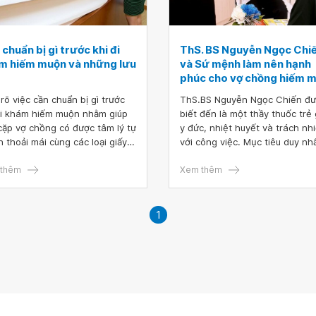
chuẩn bị gì trước khi đi
ThS. BS Nguyễn Ngọc Chi
m hiếm muộn và những lưu
và Sứ mệnh làm nên hạnh
phúc cho vợ chồng hiếm 
rõ việc cần chuẩn bị gì trước
ThS.BS Nguyễn Ngọc Chiến đ
đi khám hiếm muộn nhằm giúp
biết đến là một thầy thuốc trẻ 
cặp vợ chồng có được tâm lý tự
y đức, nhiệt huyết và trách nh
n thoải mái cùng các loại giấy
với công việc. Mục tiêu duy nh
ần thiết. Điều này sẽ tạo điều
của anh khi làm nghề là mong
 cho buổi khám được suôn sẻ
thêm
muốn gieo được mầm hạnh ph
Xem thêm
ặp vợ chồng có cái nhìn khả
cho những cặp vợ chồng hiếm
 hơn về sức khỏe sinh sản của
muộn.
thân. Tránh để tâm lý e ngại
1
ảnh hưởng không tốt đến đời
 tình dục và hạnh phúc gia
.