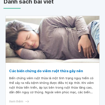
Danh sách bài viết
Các biến chứng do viêm ruột thừa gây nên
Biến chứng viêm ruột thừa là một tình trạng nguy hiểm có
thể xảy ra nếu bệnh không được điều trị kịp thời. Khi viêm
ruột thừa tiến triển, áp lực bên trong ruột thừa tăng cao,
dẫn đến nguy cơ thủng. Ngoài viêm phúc mạc, các biến
chứng khác cũng có thể xảy ra như áp xe ruột thừa hoặc
đám quánh ruột thừa gây nguy hiểm đến tính mạng người
Xem thêm