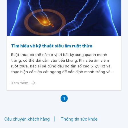
Tìm hiểu về kỹ thuật siêu âm ruột thừa
Ruột thừa có thể nằm ở vị trí bất kỳ xung quanh manh
tràng, có thể dài cắm vào tiểu khung. Khi siêu âm viêm
ruột thừa, bác sĩ sẽ dùng đầu dò tần số cao 5-7,5 Hz và
thực hiện các lớp cắt ngang để xác định manh tràng và
hồi tràng, sau đó tập trung tìm ruột thừa dựa vào các mốc
là đáy manh tràng và đoạn hồi tràng tận cùng.
Xem thêm
1
Câu chuyện khách hàng
Thông tin sức khỏe