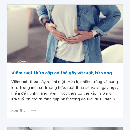
Viêm ruột thừa cấp có thể gây vỡ ruột, tử vong
Viêm ruột thừa xảy ra khi ruột thừa bị nhiễm trùng và sưng
lên. Trong một số trường hợp, ruột thừa sẽ vỡ và gây nguy
hiểm đến tính mạng. Viêm ruột thừa có thể xảy ra ở mọi
lứa tuổi nhưng thường gặp nhất trong độ tuổi từ 10 đến 30
tuổi. Để điều trị, cách phổ biến nhất là phẫu thuật cắt bỏ
ruột thừa bị viêm.
Xem thêm