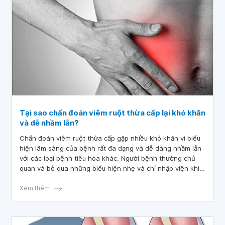
Tại sao chẩn đoán viêm ruột thừa cấp lại khó khăn
và dễ nhầm lẫn?
Chẩn đoán viêm ruột thừa cấp gặp nhiều khó khăn vì biểu
hiện lâm sàng của bệnh rất đa dạng và dễ dàng nhầm lẫn
với các loại bệnh tiêu hóa khác. Người bệnh thường chủ
quan và bỏ qua những biểu hiện nhẹ và chỉ nhập viện khi
bệnh đã trở nặng. Do đó, nếu có bất kỳ triệu chứng nào
nghi ngờ viêm ruột thừa cấp, hãy đến gặp bác sĩ ngay lập
Xem thêm
tức.