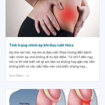
Tình trạng chích ép khi đau ruột thừa
Dạ cho em hỏi, mẹ em bị đau ruột thừa nhưng đến bệnh
viện chích ép chứ không đi trị dứt điểm. Từ 2017 đến nay
hỏi ra thì mới biết với lại em làm xa không hay gần mẹ nên
không biết có các dấu hiệu nào của biến chứng hay
không. Bác sĩ có thể tư vấn cụ thể về trường hợp của mẹ
em và cách giải quyết tình trạng chích ép khi đau ruột thừa
Xem thêm
không ạ