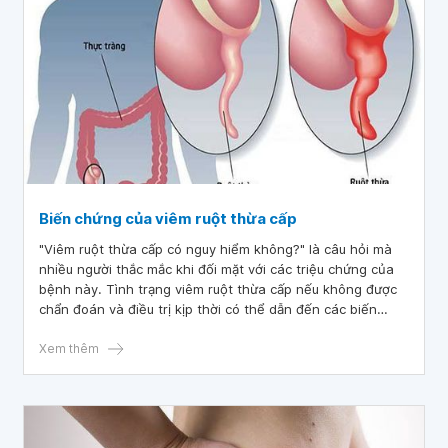
Biến chứng của viêm ruột thừa cấp
"Viêm ruột thừa cấp có nguy hiểm không?" là câu hỏi mà
nhiều người thắc mắc khi đối mặt với các triệu chứng của
bệnh này. Tình trạng viêm ruột thừa cấp nếu không được
chẩn đoán và điều trị kịp thời có thể dẫn đến các biến
chứng nghiêm trọng, thậm chí là đe dọa tính mạng. Hãy
cùng bài viết tìm hiểu mức độ nguy hiểm của viêm ruột
Xem thêm
thừa cấp và những điều cần biết để phòng ngừa cũng như
xử lý tình trạng trên.