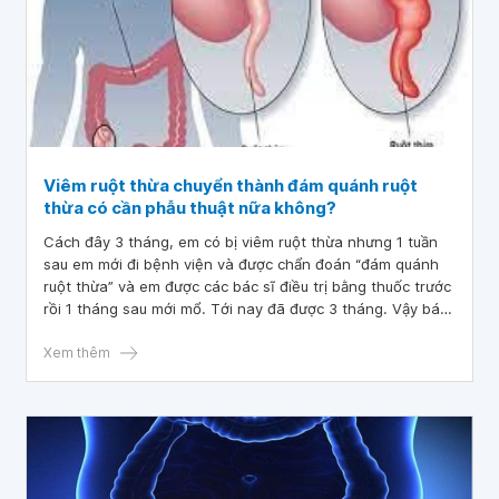
Viêm ruột thừa chuyển thành đám quánh ruột
thừa có cần phẫu thuật nữa không?
Cách đây 3 tháng, em có bị viêm ruột thừa nhưng 1 tuần
sau em mới đi bệnh viện và được chẩn đoán “đám quánh
ruột thừa” và em được các bác sĩ điều trị bằng thuốc trước
rồi 1 tháng sau mới mổ. Tới nay đã được 3 tháng. Vậy bác
sĩ cho em hỏi viêm ruột thừa chuyển thành đám quánh
ruột thừa có cần phẫu thuật nữa không? Em cảm ơn bác sĩ.
Xem thêm