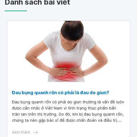
Danh sách bài viết
Đau bụng quanh rốn có phải là đau do giun?
Đau bụng quanh rốn có phải do giun thường là vấn đề luôn
được cân nhắc ở Việt Nam vì tình trạng thực phẩm bẩn
tràn lan trên thị trường. Do đó, khi bị đau bụng quanh rốn,
chúng ta nên gặp bác sĩ để được chẩn đoán và điều trị.
Bên cạnh đó, việc phòng tránh nhiễm giun bằng các biện
pháp vệ sinh cá nhân và vệ sinh môi trường là rất quan
Xem thêm