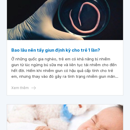
Bao lâu nên tẩy giun định kỳ cho trẻ 1 lần?
Ở những quốc gia nghèo, trẻ em có khả năng bị nhiễm
giun từ lúc ngừng bú sữa mẹ và liên tục tái nhiễm cho đến
hết đời. Hiếm khi nhiễm giun có hậu quả cấp tính cho trẻ
em, nhưng thay vào đó gây ra tình trạng nhiễm giun mãn
tính, ảnh hưởng tiêu cực đến sự phát triển trẻ em như sức
khỏe, dinh dưỡng, phát triển nhận thức, khả năng tiếp cận
Xem thêm
và đạt thành tích trong học tập.