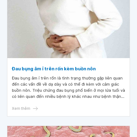
Đau bụng âm ỉ trên rốn kèm buồn nôn
Đau bụng âm ỉ trên rốn là tình trạng thường gặp liên quan
đến các vấn đề về dạ dày và có thể đi kèm với cảm giác
buồn nôn. Triệu chứng đau bụng phổ biến ở mọi lứa tuổi và
có liên quan đến nhiều bệnh lý khác nhau như bệnh thận,
bệnh gan và các bệnh về ruột. Bài viết này sẽ giúp hiểu rõ
mối liên hệ giữa các triệu chứng đau bụng và buồn nôn với
Xem thêm
các bệnh lý đường tiêu hóa.