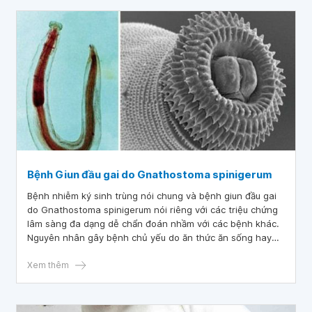
Bệnh Giun đầu gai do Gnathostoma spinigerum
Bệnh nhiễm ký sinh trùng nói chung và bệnh giun đầu gai
do Gnathostoma spinigerum nói riêng với các triệu chứng
lâm sàng đa dạng dễ chẩn đoán nhầm với các bệnh khác.
Nguyên nhân gây bệnh chủ yếu do ăn thức ăn sống hay
thức ăn chưa được chế biến kỹ từ một số thực phẩm tại
vùng dịch lưu hành.
Xem thêm