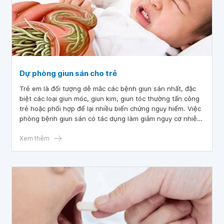
Dự phòng giun sán cho trẻ
Trẻ em là đối tượng dễ mắc các bệnh giun sán nhất, đặc
biệt các loại giun móc, giun kim, giun tóc thường tấn công
trẻ hoặc phối hợp để lại nhiều biến chứng nguy hiểm. Việc
phòng bệnh giun sán có tác dụng làm giảm nguy cơ nhiễm
bệnh cũng như hạn chế những biến chứng do các loại giun
sán gây ra.
Xem thêm