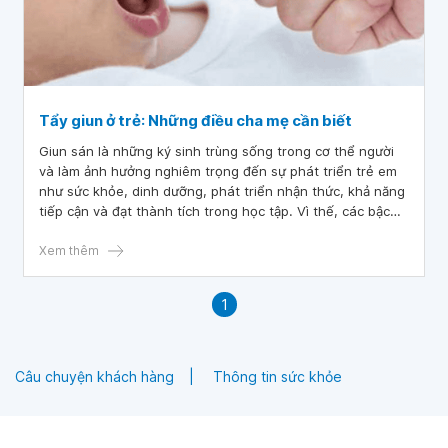
Tẩy giun ở trẻ: Những điều cha mẹ cần biết
Giun sán là những ký sinh trùng sống trong cơ thể người
và làm ảnh hưởng nghiêm trọng đến sự phát triển trẻ em
như sức khỏe, dinh dưỡng, phát triển nhận thức, khả năng
tiếp cận và đạt thành tích trong học tập. Vì thế, các bậc
cha mẹ cần chú ý ngoài việc phòng tránh giun sán theo
khuyến cáo của Bộ Y tế thì cần thực hiện tẩy giun định kỳ
Xem thêm
cho trẻ.
1
Câu chuyện khách hàng
Thông tin sức khỏe