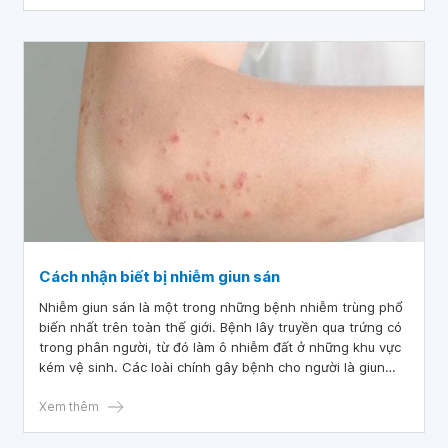
trọng để bảo vệ sức khỏe hệ tiêu hóa.
Cách nhận biết bị nhiễm giun sán
Nhiễm giun sán là một trong những bệnh nhiễm trùng phổ
biến nhất trên toàn thế giới. Bệnh lây truyền qua trứng có
trong phân người, từ đó làm ô nhiễm đất ở những khu vực
kém vệ sinh. Các loài chính gây bệnh cho người là giun
tròn, giun đũa (Trichuris trichiura) và giun móc (Necator
Americanus và Ancylostoma duodenale).
Xem thêm