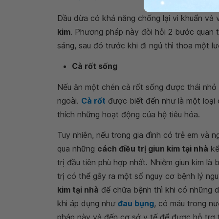
Dầu dừa có khả năng chống lại vi khuẩn và vi
kim
. Phương pháp này đòi hỏi 2 bước quan 
sáng, sau đó trước khi đi ngủ thì thoa một 
Cà rốt sống
Nếu ăn một chén cà rốt sống được thái nhỏ 
ngoài.
Cà rốt
được biết đến như là một loại c
thích những hoạt động của hệ tiêu hóa.
Tuy nhiên, nếu trong gia đình có trẻ em và 
qua những
cách điều trị giun kim tại nhà
kể
trị đầu tiên phù hợp nhất. Nhiễm giun kim là b
trị có thể gây ra một số nguy cơ bệnh lý n
kim tại nhà
để chữa bệnh thì khi có những dấ
khi áp dụng như
đau bụng
, có máu trong n
pháp này và đến cơ sở y tế để được hỗ trợ 