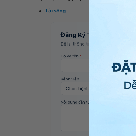
Tỏi sống
Đăng Ký Tư Vấn
Để lại thông tin, bác sĩ Vinmec sẽ liên
Họ và tên
*
Bệnh viện
Nội dung cần tư vấn