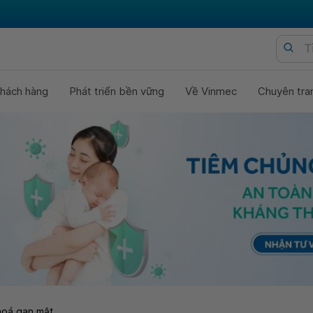
hách hàng
Phát triển bền vững
Về Vinmec
Chuyên tra
hoá gan mật