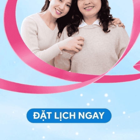
ảo vệ dữ liệu cá nhân của Vinmec và chấp thuận để
nh của pháp luật về bảo vệ DLCN.
Đăng Ký
g trứng giun đang có trong cơ thể và ngăn được
hể cho trẻ ăn tỏi sống với một liều lượng nhỏ hoặc bôi
h để dễ ăn tỏi hơn đó là thái tỏi thành những tép nhỏ,
mỳ ống,... hoặc có thể ăn riêng.
ần băm vài tép tỏi và nghiền chúng thành một hỗn hợp
hỏ dầu hay những dung môi khác. Cha mẹ nên dùng tăm
 của trẻ. Nếu trẻ có da nhạy cảm, vùng da quanh hậu
thì không nên áp dụng phương pháp bôi này.