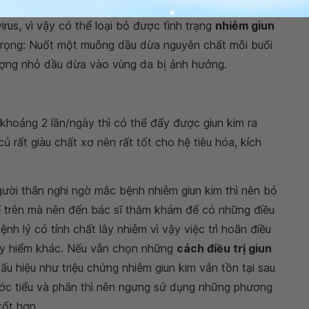
rus, vì vậy có thể loại bỏ được tình trạng
nhiễm giun
trọng: Nuốt một muỗng dầu dừa nguyên chất mỗi buổi
lượng nhỏ dầu dừa vào vùng da bị ảnh hưởng.
khoảng 2 lần/ngày thì có thể đẩy được giun kim ra
ủ rất giàu chất xơ nên rất tốt cho hệ tiêu hóa, kích
người thân nghi ngờ mắc bệnh nhiễm giun kim thì nên bỏ
 trên mà nên đến bác sĩ thăm khám để có những điều
ệnh lý có tính chất lây nhiễm vì vậy việc trì hoãn điều
guy hiểm khác. Nếu vẫn chọn những
cách điều trị giun
u hiệu như triệu chứng nhiễm giun kim vẫn tồn tại sau
ước tiểu và phân thì nên ngưng sử dụng những phương
tốt hơn.