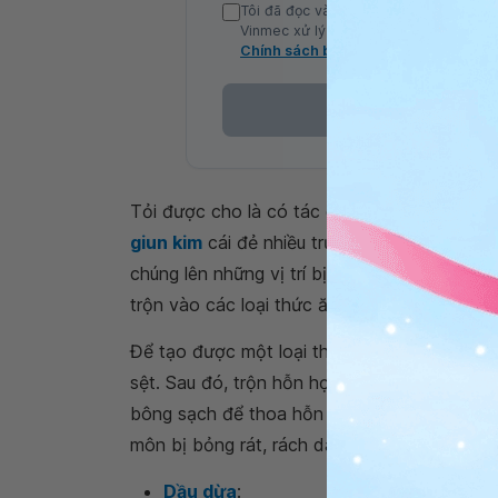
Tôi đã đọc và đồng ý với Chính sách b
Vinmec xử lý DLCN của tôi theo quy đị
Chính sách bảo mật
Tỏi được cho là có tác dụng diệt được nhữn
giun kim
cái đẻ nhiều trứng hơn. Cha mẹ có t
chúng lên những vị trí bị ảnh hưởng. Một các
trộn vào các loại thức ăn khác như bánh mì, 
Để tạo được một loại thuốc bôi từ tỏi thì c
sệt. Sau đó, trộn hỗn hợp này với lượng n
bông sạch để thoa hỗn hợp này lên hậu môn
môn bị bỏng rát, rách da hay đang bị viêm 
Dầu dừa
: