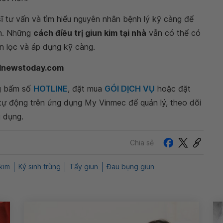
 tư vấn và tìm hiểu nguyên nhân bệnh lý kỹ càng để
ân. Những
cách điều trị giun kim tại nhà
vẫn có thể có
n lọc và áp dụng kỹ càng.
alnewstoday.com
ng bấm số
HOTLINE
, đặt mua
GÓI DỊCH VỤ
hoặc đặt
 tự động trên ứng dụng My Vinmec để quản lý, theo dõi
g dụng.
Chia sẻ
kim
Ký sinh trùng
Tẩy giun
Đau bụng giun