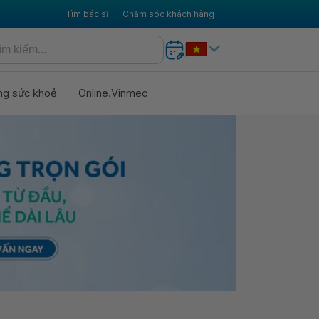
Tìm bác sĩ
Chăm sóc khách hàng
ng sức khoẻ
Online.Vinmec