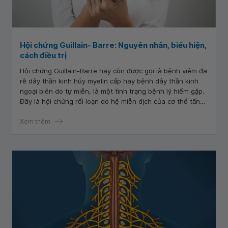
Hội chứng Guillain- Barre: Nguyên nhân, biểu hiện,
cách điều trị
Hội chứng Guillain-Barre hay còn được gọi là bệnh viêm đa
rễ dây thần kinh hủy myelin cấp hay bệnh dây thần kinh
ngoại biên do tự miễn, là một tình trạng bệnh lý hiếm gặp.
Đây là hội chứng rối loạn do hệ miễn dịch của cơ thể tấn
công vào một phần hệ thần kinh ngoại biên. Tình trạng
này sẽ làm cho dây thần kinh bị viêm dẫn đến liệt hoặc yếu
Xem thêm
cơ nếu không được chữa trị đúng cách và kịp thời.