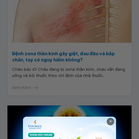
Bệnh zona thần kinh gây giật, đau đầu và bắp
chân, tay có nguy hiểm không?
Chào bác sĩ! Cháu đang bị zona thần kinh, cháu vẫn đang
uống và bôi thuốc theo chỉ định của nhà thuốc.
Xem thêm
×