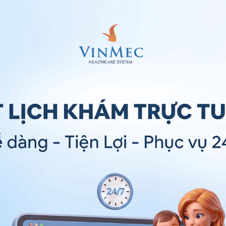
g, ngứa như kiến bò. Cảm giác này sẽ xuất hiện đầu
 thể lân lên mắt cá chân hoặc cẳng chân. Khi cảm giác
ơ bàn tay của người bệnh cũng sẽ bị ảnh hưởng.