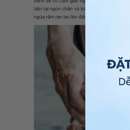
bệnh sẽ có cảm giác ngứa râm ran, nóng bừn
tiên tại ngón chân và bàn chân, thậm chí có
ngứa râm ran lan lên đến đầu gối thì nguy c