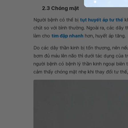
2.3 Chóng mặt
Người bệnh có thể bị
tụt huyết áp tư thế
kh
chút so với bình thường. Ngoài ra, các dây 
làm cho
tim đập nhanh
hơn, huyết áp tăng.
Do các dây thần kinh bị tổn thương, nên n
bơm đủ máu lên não thì dưới tác dụng của tr
người bệnh có bệnh lý thần kinh ngoại biên 
cảm thấy chóng mặt nhẹ khi thay đổi tư thế