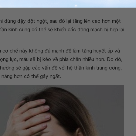
i đứng dậy đột ngột, sau đó lại tăng lên cao hơn một
thần kinh cũng có thể sẽ khiến các động mạch bị hẹp lại
ếu cơ chế này không đủ mạnh để làm tăng huyết áp và
ọng lực, máu sẽ bị kéo về phía chân nhiều hơn. Do đó,
thường sẽ gặp các vấn đề với hệ thần kinh trung ương,
, năng hơn có thể gây ngất.