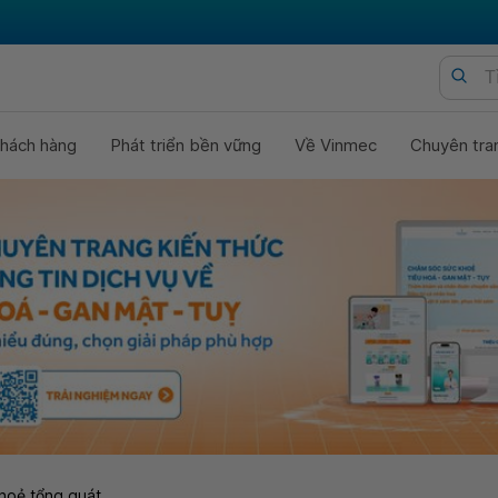
hách hàng
Phát triển bền vững
Về Vinmec
Chuyên tra
hoẻ tổng quát