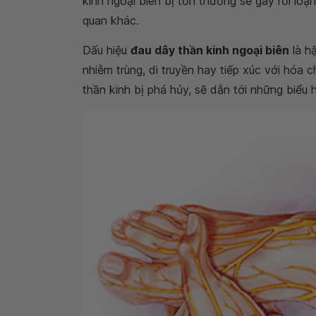
kinh ngoại biên bị tổn thương sẽ gây rối loạ
quan khác.
Dấu hiệu
đau dây thần kinh ngoại biên
là h
nhiễm trùng, di truyền hay tiếp xúc với hóa
thần kinh bị phá hủy, sẽ dẫn tới những biểu 