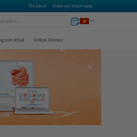
Tìm bác sĩ
Chăm sóc khách hàng
ng sức khoẻ
Online.Vinmec