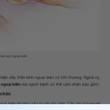
hần kinh ngoại biên
hiện dây thần kinh ngoại biên có tổn thương. Ngoài ra,
 ngoại biên
mà người bệnh có thể cảm nhận bao gồm:
 chân
goại biên thường xảy ra với xúc giác. Các chi của người