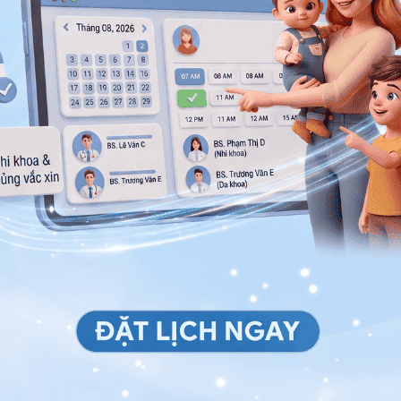
rạng ngứa ở bàn chân
chân và cẳng chân. Thậm chí, người bệnh có thể mất
 nhận được nóng, lạnh. Điều này, khiến cho bệnh nhân
ăn trong việc nhận biết chuyển động của chân, dẫn đến
ợc vị trí và tư thế trong không gian. Nguyên nhân là
n từ các xung thần kinh một cách ngẫu nhiên, khiến não
sợi trục thần kinh khác lại không thể truyền thông tin