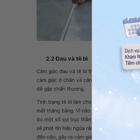
Tình t
2.2 Đau và tê bì
Cảm giác đau và tê bì thường xảy ra ở bàn 
cảm giác ở chân và cánh tay, không thể cảm
dễ gặp chấn thương.
Tình trạng tê bì làm cho người bệnh khó kh
mất thăng bằng. Vì não không thể định vị đư
do một số sợi trục thần kinh sẽ gửi thông ti
sẽ phát tín hiệu ngứa râm ran và đau, một số 
đến não, gây ra cảm giác tê bì.