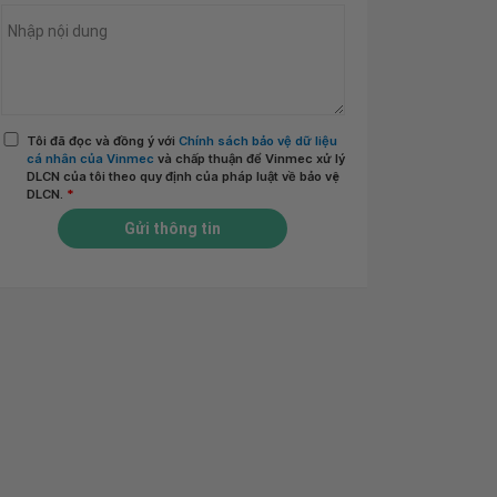
Tôi đã đọc và đồng ý với
Chính sách bảo vệ dữ liệu
cá nhân của Vinmec
và chấp thuận để Vinmec xử lý
DLCN của tôi theo quy định của pháp luật về bảo vệ
DLCN.
*
Gửi thông tin