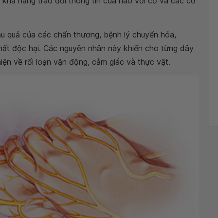
n khả năng trao đổi thông tin của não với cơ và các cơ
ậu quả của các chấn thương, bệnh lý chuyển hóa,
 chất độc hại. Các nguyên nhân này khiến cho từng dây
hiện về rối loạn vận động, cảm giác và thực vật.