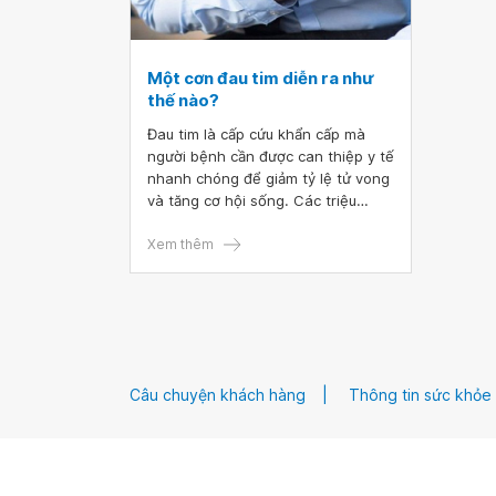
Một cơn đau tim diễn ra như
thế nào?
Đau tim là cấp cứu khẩn cấp mà
người bệnh cần được can thiệp y tế
nhanh chóng để giảm tỷ lệ tử vong
và tăng cơ hội sống. Các triệu
chứng khi bị đau tim giữa những
người bệnh có sự khác nhau nên
Xem thêm
cần có sự chẩn đoán chính xác.
Câu chuyện khách hàng
Thông tin sức khỏe