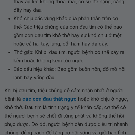
thấy áp lực không thoải mái, có sự đè nặng, căng
đầy hay đau.
Khó chịu các vùng khác của phần thân trên cơ
thể: Các triệu chứng của cơn đau tim có thể bao
gồm cơn đau tim khó thở hay sự khó chịu ở một
hoặc cả hai tay, lưng, cổ, hàm hay dạ dày.
Thở gấp: Khi bị đau tim, người bệnh có thể xảy ra
kèm hoặc không kèm tức ngực.
Các dấu hiệu khác: Bao gồm buồn nôn, đổ mồ hôi
lạnh hay váng đầu.
Khi bị đau tim, triệu chứng dễ cảm nhận nhất ở người
bệnh là
các cơn đau thắt ngực
hoặc khó chịu ở ngực,
khó thở. Đau tim là tình trạng y tế khẩn cấp, cơ thể có
thể người bệnh sẽ chết đi từng phút và không thể hồi
phục được. Do đó, người bệnh cần được điều trị nhanh
chóng, đúng cách để tăng cơ hội sống và giới hạn tình