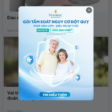
×
Đau quặn trong tim dấu hiệu bệnh gì?
Xem thêm
Vai trò của MSCT mạch vành trong chẩn
đoán bệnh lý mạch vành
Xem thêm