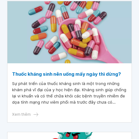
Thuốc kháng sinh nên uống mấy ngày thì dừng?
Sự phát triển của thuốc kháng sinh là một trong những
khám phá vĩ đại của y học hiện đại. Kháng sinh giúp chống
lại vi khuẩn và có thể chữa khỏi các bệnh truyền nhiễm đe
dọa tính mạng như viêm phổi mà trước đây chưa có
phương pháp điều trị hiệu quả. Tuy nhiên việc sử dụng
kháng sinh không đúng cách đồng nghĩa với việc ngày
Xem thêm
càng có nhiều vi khuẩn kháng lại loại thuốc này. Vậy kháng
sinh nên uống mấy ngày để hạn chế hiện tượng kháng
thuốc.