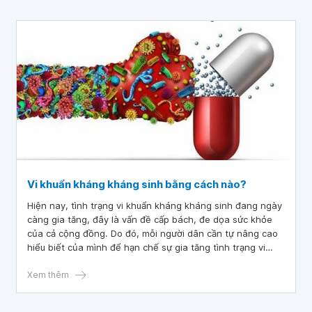
Vi khuẩn kháng kháng sinh bằng cách nào?
Hiện nay, tình trạng vi khuẩn kháng kháng sinh đang ngày
càng gia tăng, đây là vấn đề cấp bách, đe dọa sức khỏe
của cả cộng đồng. Do đó, mỗi người dân cần tự nâng cao
hiểu biết của mình để hạn chế sự gia tăng tình trạng vi
khuẩn kháng kháng sinh. Hãy cùng nhau tìm hiểu câu trả
lời cho câu hỏi vi khuẩn kháng kháng sinh bằng cách nào?
Xem thêm