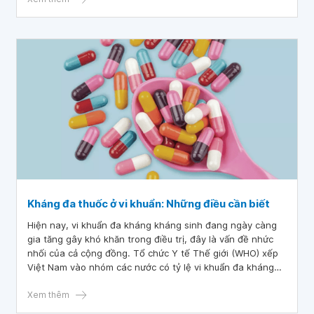
sinh, người bệnh cần tuân thủ theo đúng chỉ dẫn của bác
sĩ.
Kháng đa thuốc ở vi khuẩn: Những điều cần biết
Hiện nay, vi khuẩn đa kháng kháng sinh đang ngày càng
gia tăng gây khó khăn trong điều trị, đây là vấn đề nhức
nhối của cả cộng đồng. Tổ chức Y tế Thế giới (WHO) xếp
Việt Nam vào nhóm các nước có tỷ lệ vi khuẩn đa kháng
kháng sinh cao nhất thế giới. Vậy kháng đa thuốc ở vi
khuẩn là gì?
Xem thêm