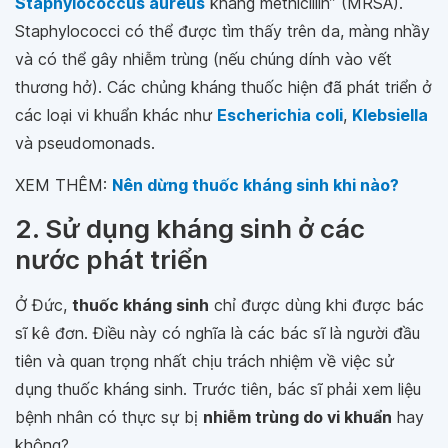
Staphylococcus aureus
kháng methicillin” (MRSA).
Staphylococci có thể được tìm thấy trên da, màng nhầy
và có thể gây nhiễm trùng (nếu chúng dính vào vết
thương hở). Các chủng kháng thuốc hiện đã phát triển ở
các loại vi khuẩn khác như
Escherichia coli
,
Klebsiella
và pseudomonads.
XEM THÊM:
Nên dừng thuốc kháng sinh khi nào?
2. Sử dụng kháng sinh ở các
nước phát triển
Ở Đức,
thuốc kháng sinh
chỉ được dùng khi được bác
sĩ kê đơn. Điều này có nghĩa là các bác sĩ là người đầu
tiên và quan trọng nhất chịu trách nhiệm về việc sử
dụng thuốc kháng sinh. Trước tiên, bác sĩ phải xem liệu
bệnh nhân có thực sự bị
nhiễm trùng do vi khuẩn
hay
không?