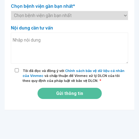
Chọn bệnh viện gần bạn nhất*
Nội dung cần tư vấn
Tôi đã đọc và đồng ý với
Chính sách bảo vệ dữ liệu cá nhân
của Vinmec
và chấp thuận để Vinmec xử lý DLCN của tôi
theo quy định của pháp luật về bảo vệ DLCN.
*
Gửi thông tin