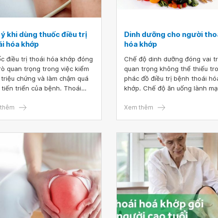
ý khi dùng thuốc điều trị
Dinh dưỡng cho người tho
ái hóa khớp
hóa khớp
c điều trị thoái hóa khớp đóng
Chế độ dinh dưỡng đóng vai t
trò quan trọng trong việc kiểm
quan trọng không thể thiếu tr
 triệu chứng và làm chậm quá
phác đồ điều trị bệnh thoái hó
h tiến triển của bệnh. Thoái
khớp. Chế độ ăn uống lành m
khớp là tình trạng phổ biến,
không chữa trị triệt để thoái h
biệt ở người cao tuổi. Bệnh gây
thêm
khớp nhưng có thể giúp người
Xem thêm
nhức, cứng khớp và hạn chế
bệnh khỏe mạnh và nhận đượ
động. Việc điều trị sớm và
nhiều lợi ích khác. Để biết thoá
 phương pháp sẽ giúp người
hóa xương khớp nên ăn gì? Bạ
 cải thiện chất lượng cuộc
hãy tìm hiểu tại bài viết sau đâ
, duy trì khả năng vận động
hoạt.