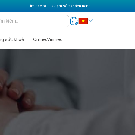
Tìm bác sĩ
Chăm sóc khách hàng
ng sức khoẻ
Online.Vinmec