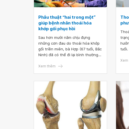
Phẫu thuật “hai trong một”
Tho
giúp bệnh nhân thoái hóa
phư
khớp gối phục hồi
Thoá
Sau hơn mười năm chịu đựng
trạn
những cơn đau do thoái hóa khớp
hưởn
gối triền miên, bà Hợp (67 tuổi, Bắc
tuổi
Ninh) đã có thể đi lại bình thường
trị 
chỉ sau vài ngày ca phẫu thuật thay
được
Xem 
khớp gối toàn phần hai bên cùng
Xem thêm
nhữn
lúc tại Bệnh viện Đa khoa Vinmec
gối 
Hải Phòng.
giảm 
cort
năng
chức