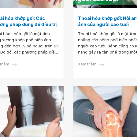
ái hóa khớp gối: Các
Thoái hóa khớp gối: Nỗi á
ơng pháp dùng để điều trị
ảnh của người cao tuổi
i hóa khớp gối là một tình
Thoái hoá khớp gối là một tro
g xương khớp phổ biến ảnh
những căn bệnh phổ biến nhất
g đến hơn 1⁄3 số người trên 65
người cao tuổi. Bệnh cũng có 
. Do đó, các phương pháp điều
năng gây ra tàn phế trong một
thoái hóa khớp gối không ngừng
trường hợp. Khi tuổi tác càng l
 tìm tòi, khám phá. Trong đó,
thêm
sự mất cân bằng trong hệ cơ
Xem thêm
g cách điều trị thoái hóa khớp
xương càng cao và khiến bện
đã biết đến như tập thể dục,
xuất hiện. Do đó, chúng ta cần
cân, vật lý trị liệu, tiêm
rõ về nguyên nhân và triệu ch
icosteroid nội khớp... có khả
của bệnh để kịp thời điều trị t
 giúp giảm đau và cải thiện
khi xảy ra biến chứng.
 năng.