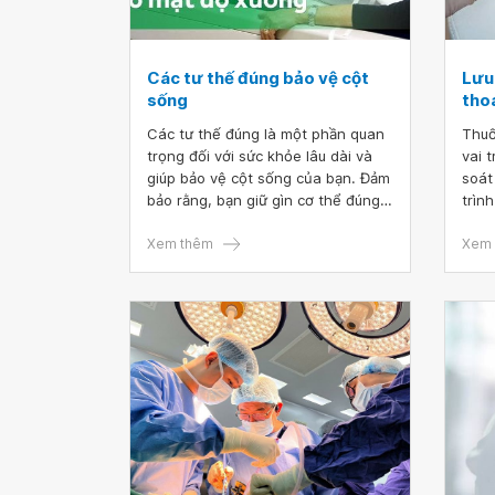
Các tư thế đúng bảo vệ cột
Lưu 
sống
tho
Các tư thế đúng là một phần quan
Thuố
trọng đối với sức khỏe lâu dài và
vai 
giúp bảo vệ cột sống của bạn. Đảm
soát
bảo rằng, bạn giữ gìn cơ thể đúng
trìn
cách, cho dù là đang di chuyển hay
hóa 
đang đứng yên có thể ngăn ngừa
Xem thêm
đặc 
Xem 
đau, chấn thương và các vấn đề
đau 
sức khỏe khác. Bài viết dưới đây sẽ
vận 
nói về các tư thế đúng bảo vệ cột
đúng
sống của bạn.
bệnh
sống
linh 