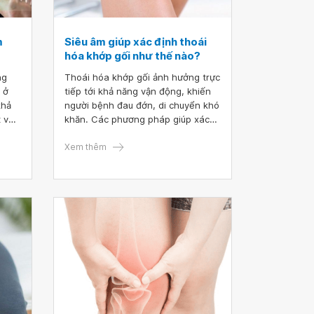
m
Siêu âm giúp xác định thoái
hóa khớp gối như thế nào?
ng
Thoái hóa khớp gối ảnh hưởng trực
 ở
tiếp tới khả năng vận động, khiến
khả
người bệnh đau đớn, di chuyển khó
 vài
khăn. Các phương pháp giúp xác
ớn,
định thoái hóa khớp gối như: chụp
X - quang, nội soi khớp gối trong
Xem thêm
h
đó không thể không kể tới siêu âm
 hiểu
thoái hóa khớp gối.
ứng
rước