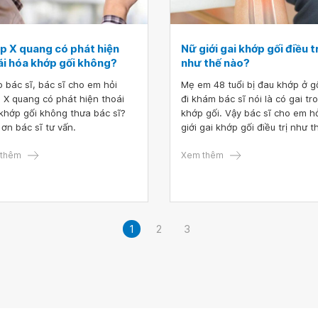
p X quang có phát hiện
Nữ giới gai khớp gối điều t
ái hóa khớp gối không?
như thế nào?
 bác sĩ, bác sĩ cho em hỏi
Mẹ em 48 tuổi bị đau khớp ở g
 X quang có phát hiện thoái
đi khám bác sĩ nói là có gai tr
khớp gối không thưa bác sĩ?
khớp gối. Vậy bác sĩ cho em h
ơn bác sĩ tư vấn.
giới gai khớp gối điều trị như t
nào
thêm
Xem thêm
1
2
3