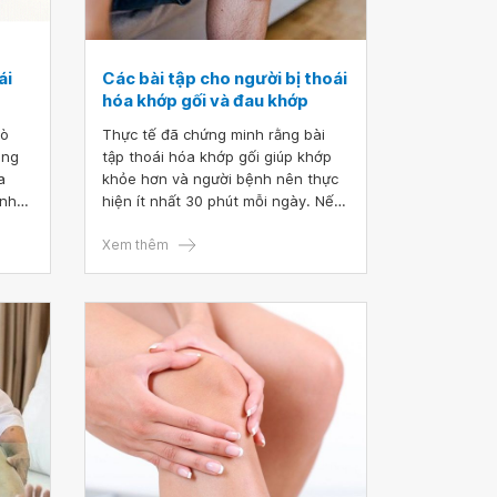
ái
Các bài tập cho người bị thoái
hóa khớp gối và đau khớp
rò
Thực tế đã chứng minh rằng bài
ong
tập thoái hóa khớp gối giúp khớp
a
khỏe hơn và người bệnh nên thực
ạnh
hiện ít nhất 30 phút mỗi ngày. Nếu
óa
mới bắt đầu, người bệnh có thể tập
với 10 phút mỗi ngày và dần dần
Xem thêm
c
tăng thời gian tập luyện nếu không
i
gặp phải cảm giác đau.
n
y.