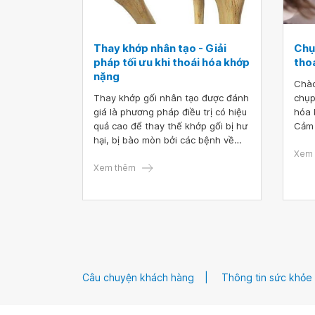
Thay khớp nhân tạo - Giải
Chụ
pháp tối ưu khi thoái hóa khớp
tho
nặng
Chào
Thay khớp gối nhân tạo được đánh
chụp
giá là phương pháp điều trị có hiệu
hóa 
quả cao để thay thế khớp gối bị hư
Cảm 
hại, bị bào mòn bởi các bệnh về
xương khớp gối thường gặp như
Xem 
viêm khớp, đau khớp hay thoái hóa
Xem thêm
khớp nặng. Vậy khi thay khớp nhân
tạo bệnh nhân cần lưu ý gì?
Câu chuyện khách hàng
Thông tin sức khỏe