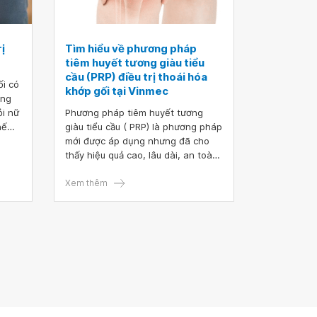
rị
Tìm hiểu về phương pháp
tiêm huyết tương giàu tiểu
cầu (PRP) điều trị thoái hóa
ối có
khớp gối tại Vinmec
ong
ỏi nữ
Phương pháp tiêm huyết tương
hế
giàu tiểu cầu ( PRP) là phương pháp
mới được áp dụng nhưng đã cho
thấy hiệu quả cao, lâu dài, an toàn
mang đến nhiều hy vọng cho bệnh
nhân bị thoái hóa khớp gối.
Xem thêm