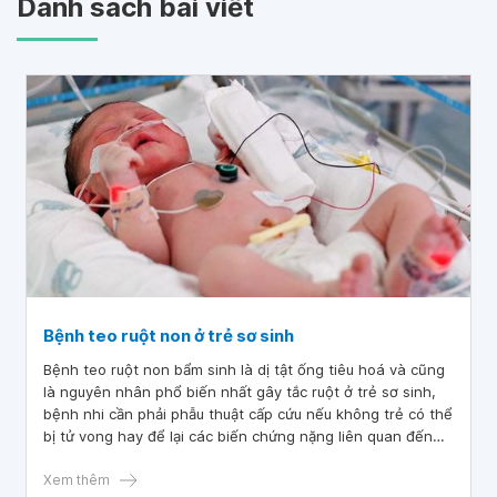
Danh sách bài viết
Bệnh teo ruột non ở trẻ sơ sinh
Bệnh teo ruột non bẩm sinh là dị tật ống tiêu hoá và cũng
là nguyên nhân phổ biến nhất gây tắc ruột ở trẻ sơ sinh,
bệnh nhi cần phải phẫu thuật cấp cứu nếu không trẻ có thể
bị tử vong hay để lại các biến chứng nặng liên quan đến
dinh dưỡng, phát triển thể chất và chất lượng cuộc sống
sau này.
Xem thêm