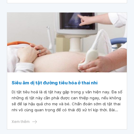
Siêu âm dị tật đường tiêu hóa ở thai nhi
Dị tật tiêu hoá là dị tật hay gặp trong y văn hiện nay. Đa số
những dị tật này cần phải được can thiệp ngay, nếu không
sẽ để lại hậu quả cho mẹ và bé. Chẩn đoán sớm dị tật thai
nhi vô cùng quan trọng để có thái độ xử trí kịp thời. Bài
viết dưới đây cho chúng ta kiến thức về dị tật đường tiêu
hóa ở thai nhi.
Xem thêm