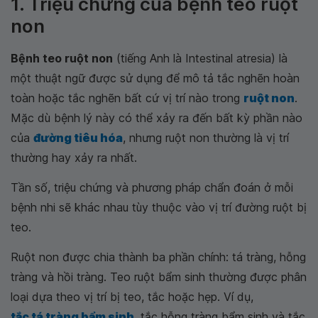
1. Triệu chứng của bệnh teo ruột
non
Bệnh teo ruột non
(tiếng Anh là Intestinal atresia) là
một thuật ngữ được sử dụng để mô tả tắc nghẽn hoàn
toàn hoặc tắc nghẽn bất cứ vị trí nào trong
ruột non
.
Mặc dù bệnh lý này có thể xảy ra đến bất kỳ phần nào
của
đường tiêu hóa
, nhưng ruột non thường là vị trí
thường hay xảy ra nhất.
Tần số, triệu chứng và phương pháp chẩn đoán ở mỗi
bệnh nhi sẽ khác nhau tùy thuộc vào vị trí đường ruột bị
teo.
Ruột non được chia thành ba phần chính: tá tràng, hỗng
tràng và hồi tràng. Teo ruột bẩm sinh thường được phân
loại dựa theo vị trí bị teo, tắc hoặc hẹp. Ví dụ,
tắc tá tràng bẩm sinh
, tắc hỗng tràng bẩm sinh và tắc