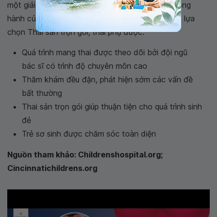
một giải pháp giúp mẹ bầu an tâm vì đã có sự đồng
hành của đội ngũ y bác sĩ trong suốt thai kỳ. Khi lựa
chọn Thai sản trọn gói, thai phụ được:
Quá trình mang thai được theo dõi bởi đội ngũ
bác sĩ có trình độ chuyên môn cao
Thăm khám đều đặn, phát hiện sớm các vấn đề
bất thường
Thai sản trọn gói giúp thuận tiện cho quá trình sinh
đẻ
Trẻ sơ sinh được chăm sóc toàn diện
Nguồn tham khảo: Childrenshospital.org;
Cincinnatichildrens.org