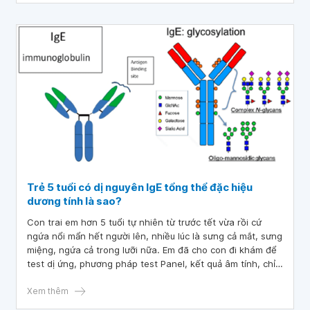
Trẻ 5 tuổi có dị nguyên IgE tổng thể đặc hiệu
dương tính là sao?
Con trai em hơn 5 tuổi tự nhiên từ trước tết vừa rồi cứ
ngứa nổi mẩn hết người lên, nhiều lúc là sưng cả mắt, sưng
miệng, ngứa cả trong lưỡi nữa. Em đã cho con đi khám để
test dị ứng, phương pháp test Panel, kết quả âm tính, chỉ
thấy ghi là: Dị nguyên IgE tổng thể đặc hiệu: Dương tính.
Em chưa hiểu rõ về kết quả này. Bác sĩ cho em hỏi trẻ 5
Xem thêm
tuổi có dị nguyên IgE tổng thể đặc hiệu dương tính là sao?