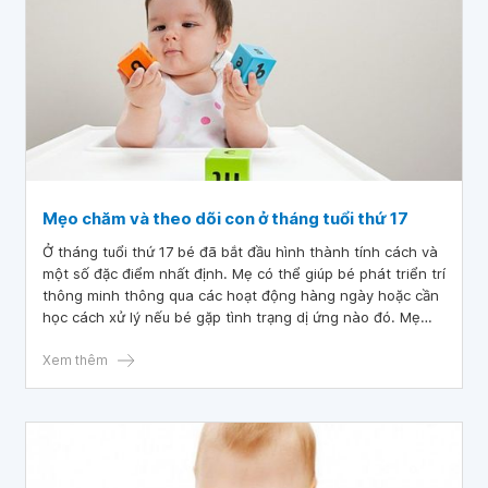
Mẹo chăm và theo dõi con ở tháng tuổi thứ 17
Ở tháng tuổi thứ 17 bé đã bắt đầu hình thành tính cách và
một số đặc điểm nhất định. Mẹ có thể giúp bé phát triển trí
thông minh thông qua các hoạt động hàng ngày hoặc cần
học cách xử lý nếu bé gặp tình trạng dị ứng nào đó. Mẹ
cũng cần học cách cân bằng tâm lý và giải tỏa căng thẳng
do quá trình chăm sóc bé.
Xem thêm