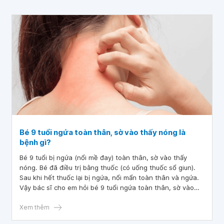
Bác sĩ có thể giải thích và tư vấn rõ giúp em không? Có
thể điều trị khỏi cho cháu được không? Em cảm ơn bác sĩ.
Bé 9 tuổi ngứa toàn thân, sờ vào thấy nóng là
bệnh gì?
Bé 9 tuổi bị ngứa (nổi mề đay) toàn thân, sờ vào thấy
nóng. Bé đã điều trị bằng thuốc (có uống thuốc sổ giun).
Sau khi hết thuốc lại bị ngứa, nổi mẩn toàn thân và ngứa.
Vậy bác sĩ cho em hỏi bé 9 tuổi ngứa toàn thân, sờ vào
thấy nóng là bệnh gì? Em có nên cho bé đi xét nghiệm
không và nên làm xét nghiệm gì thưa bác sĩ
Xem thêm