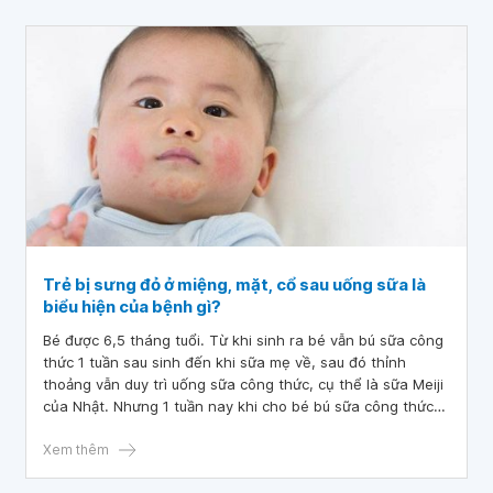
Trẻ bị sưng đỏ ở miệng, mặt, cổ sau uống sữa là
biểu hiện của bệnh gì?
Bé được 6,5 tháng tuổi. Từ khi sinh ra bé vẫn bú sữa công
thức 1 tuần sau sinh đến khi sữa mẹ về, sau đó thỉnh
thoảng vẫn duy trì uống sữa công thức, cụ thể là sữa Meiji
của Nhật. Nhưng 1 tuần nay khi cho bé bú sữa công thức
bé có biểu hiện bị sưng đỏ phần dưới môi khu vực cằm, có
lần bị cả ở cổ và mặt, trẻ bị sưng đỏ ở miệng, mặt, cổ sau
Xem thêm
uống sữa là biểu hiện của bệnh gì