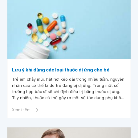
Lưu ý khi dùng các loại thuốc dị ứng cho bé
Trẻ em chảy mũi, hắt hơi kéo dài trong nhiều tuần, nguyên
nhân cao có thể là do trẻ đang bị dị ứng. Trong một số
trường hợp bác sĩ sẽ chỉ định điều trị bằng thuốc dị ứng.
Tuy nhiên, thuốc có thể gây ra một số tác dụng phụ không
mong muốn nên các bậc cha mẹ cần hết sức lưu ý khi dùng
các loại thuốc dị ứng cho bé.
Xem thêm