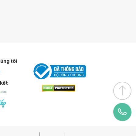
úng tôi
 kết