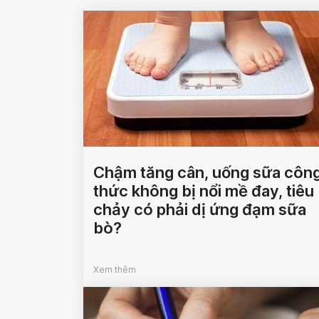
Chậm tăng cân, uống sữa côn
thức không bị nổi mề đay, tiêu
chảy có phải dị ứng đạm sữa
bò?
Xem thêm