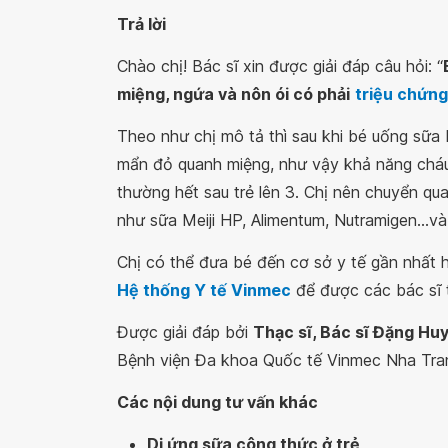
Trả lời
Chào chị! Bác sĩ xin được giải đáp câu hỏi: “
miệng, ngứa và nôn ói có phải
triệu chứng
Theo như chị mô tả thì sau khi bé uống sữa 
mẩn đỏ quanh miệng, như vậy khả năng chá
thường hết sau trẻ lên 3. Chị nên chuyển qu
như sữa Meiji HP, Alimentum, Nutramigen...v
Chị có thể đưa bé đến cơ sở y tế gần nhất
Hệ thống Y tế Vinmec
để được các bác sĩ 
Được giải đáp bởi
Thạc sĩ, Bác sĩ Đặng Hu
Bệnh viện Đa khoa Quốc tế Vinmec Nha Tra
Các nội dung tư vấn khác
Dị ứng sữa công thức ở trẻ