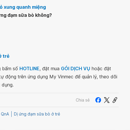
đỏ xung quanh miệng
ị ứng đạm sữa bò không?
ở trẻ
ng bấm số
HOTLINE
, đặt mua
GÓI DỊCH VỤ
hoặc đặt
 tự động trên ứng dụng My Vinmec để quản lý, theo dõi
g dụng.
Chia sẻ
QnA
Dị ứng đạm sữa bò ở trẻ