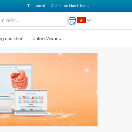
Tìm bác sĩ
Chăm sóc khách hàng
ng sức khoẻ
Online.Vinmec