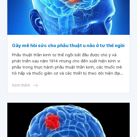
Gây mê hồi sức cho phẫu thuật u não ở tư thế ngồi
Phẫu thuật thần kinh tư thế ngồi bắt đầu được chú ý và
phát triển sau năm 1914 nhưng cho đến xuất hiện kính vi
phẫu trong thực hành phẫu thuật thần kinh, các thuốc mê
hô hấp và thuốc giãn cơ và các thiết bị theo dõi hiện đại
thì độ phức tạp của những phẫu thuật ở tư thế ngồi mới
thực sự được giải quyết phần nào. Tuy nhiên do là một tư
Xem thêm
thế không thường quy trong ngoại khoa nên gây mê hồi
sức cho phẫu thuật u não ở tư thế ngồi cũng có những
nguy cơ và lợi ích nhất định.