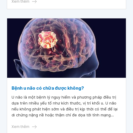
được, còn chân cũng đã đi lại được nhưng còn yếu, giờ
Xem thêm
cháu đi vẫn còn khập khiễng. Sau 2 tuần khám lại và chọc
dịch não tủy xét nghiệm vào có kết quả u không lành tính,
bác sĩ cho cháu chuyển xuống khoa ung bướu của bệnh
viện. Em cũng được nghe các bác sĩ giải thích cách điều trị
bằng hóa chất. Nhưng xin hỏi bác sĩ, trẻ điều trị u não thuỳ
trán bằng hoá chất có nguy hiểm không và nên dùng
thuốc gì thêm ạ? Mong các bác sĩ giải thích thêm để hiểu
rõ cách điều trị hơn ạ. Cảm ơn các bác sĩ.
Bệnh u não có chữa được không?
U não là một bệnh lý nguy hiểm và phương pháp điều trị
dựa trên nhiều yếu tố như kích thước, vị trí khối u. U não
nếu không phát hiện sớm và điều trị kịp thời có thể để lại
di chứng nặng nề hoặc thậm chí đe dọa tới tính mạng
người bệnh. Vậy u não có chữa được không?
Xem thêm