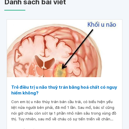
Danh sách bài viết
Trẻ điều trị u não thuỳ trán bằng hoá chất có nguy
hiểm không?
Con em bị u não thùy trán bán cầu trái, có biểu hiện yếu
liệt nửa người bên phải, đã mổ 1 lần. Sau mổ, bác sĩ cũng
nói giờ cháu còn sót lại 1 phần nhỏ nằm sâu trong vùng đồ
thị. Tuy nhiên, sau mổ về cháu có sự tiến triển về chân
tay, tay thì cũng đã cầm nắm được và nâng lên hạ xuống