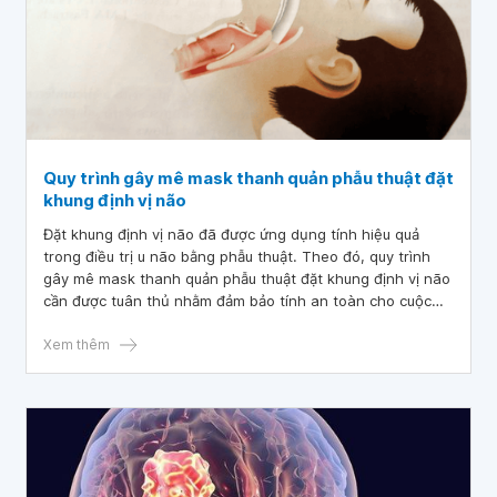
Quy trình gây mê mask thanh quản phẫu thuật đặt
khung định vị não
Đặt khung định vị não đã được ứng dụng tính hiệu quả
trong điều trị u não bằng phẫu thuật. Theo đó, quy trình
gây mê mask thanh quản phẫu thuật đặt khung định vị não
cần được tuân thủ nhằm đảm bảo tính an toàn cho cuộc
mổ trong những trường hợp có u não và đặt nội khí quản
khó.
Xem thêm