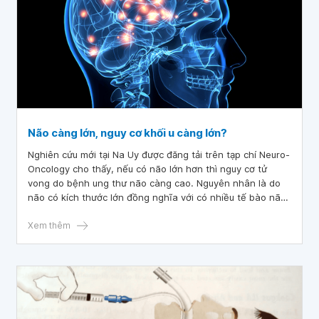
Não càng lớn, nguy cơ khối u càng lớn?
Nghiên cứu mới tại Na Uy được đăng tải trên tạp chí Neuro-
Oncology cho thấy, nếu có não lớn hơn thì nguy cơ tử
vong do bệnh ung thư não càng cao. Nguyên nhân là do
não có kích thước lớn đồng nghĩa với có nhiều tế bào não
hơn và khi có nhiều tế bào thì gia tăng tỷ lệ phân chia tế
bào bị sai và dẫn đến đột biến gây ra ung thư.
Xem thêm