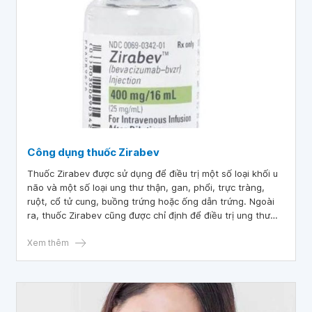
Công dụng thuốc Zirabev
Thuốc Zirabev được sử dụng để điều trị một số loại khối u
não và một số loại ung thư thận, gan, phổi, trực tràng,
ruột, cổ tử cung, buồng trứng hoặc ống dẫn trứng. Ngoài
ra, thuốc Zirabev cũng được chỉ định để điều trị ung thư
màng lót các cơ quan nội tạng trong bụng. Vậy công dụng
thuốc Zirabev là gì?
Xem thêm