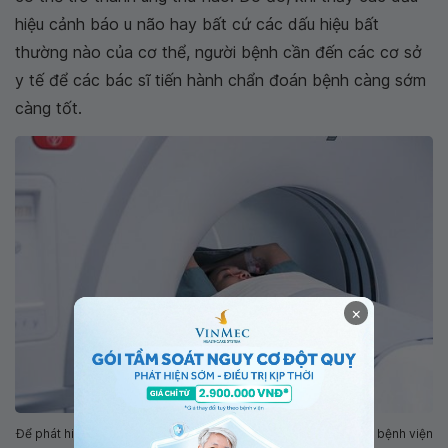
hiệu cảnh báo u não hay bất cứ các dấu hiệu bất
thường nào của cơ thể, người bệnh cần đến các cơ sở
y tế để các bác sĩ tiến hành chẩn đoán bệnh càng sớm
càng tốt.
×
Để phát hiện sớm các bệnh liên quan các bệnh về não cần đến bệnh viện