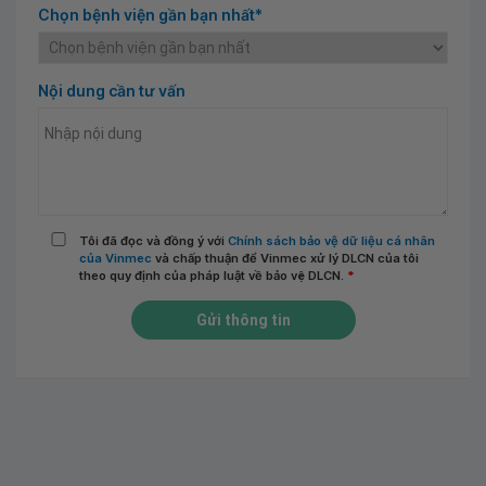
Chọn bệnh viện gần bạn nhất*
Nội dung cần tư vấn
Tôi đã đọc và đồng ý với
Chính sách bảo vệ dữ liệu cá nhân
của Vinmec
và chấp thuận để Vinmec xử lý DLCN của tôi
theo quy định của pháp luật về bảo vệ DLCN.
*
Gửi thông tin