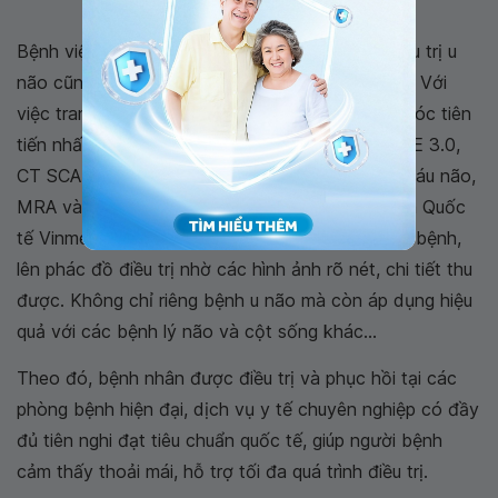
để được kiểm tra định kỳ
Bệnh viện Đa khoa Quốc tế Vinmec là cơ sở điều trị u
não cũng như các bệnh lý về thần kinh hiệu quả. Với
việc trang bị đầy đủ các thiết bị hiện đại, máy móc tiên
tiến nhất hiện nay như: Máy chụp CHT (MRI) G.E 3.0,
CT SCAN Toshiba 640 slices, máy chụp mạch máu não,
MRA và CTA... Các bác sĩ tại Bệnh viện Đa khoa Quốc
tế Vinmec có thể dễ dàng phát hiện, chẩn đoán bệnh,
lên phác đồ điều trị nhờ các hình ảnh rõ nét, chi tiết thu
được. Không chỉ riêng bệnh u não mà còn áp dụng hiệu
quả với các bệnh lý não và cột sống khác...
Theo đó, bệnh nhân được điều trị và phục hồi tại các
phòng bệnh hiện đại, dịch vụ y tế chuyên nghiệp có đầy
đủ tiên nghi đạt tiêu chuẩn quốc tế, giúp người bệnh
cảm thấy thoải mái, hỗ trợ tối đa quá trình điều trị.