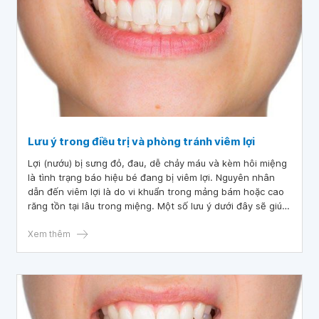
Lưu ý trong điều trị và phòng tránh viêm lợi
Lợi (nướu) bị sưng đỏ, đau, dễ chảy máu và kèm hôi miệng
là tình trạng báo hiệu bé đang bị viêm lợi. Nguyên nhân
dẫn đến viêm lợi là do vi khuẩn trong mảng bám hoặc cao
răng tồn tại lâu trong miệng. Một số lưu ý dưới đây sẽ giúp
ích cho cha mẹ trong điều trị và phòng tránh viêm lợi cho
con.
Xem thêm