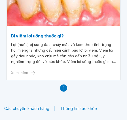
Bị viêm lợi uống thuốc gì?
Lợi (nướu) bị sưng đau, chảy máu và kèm theo tình trạng
hôi miệng là những dấu hiệu cảnh bảo lợi bị viêm. Viêm lợi
gây đau nhức, khó chịu mà còn dẫn đến nhiều hệ lụy
nghiêm trọng đối với sức khỏe. Viêm lợi uống thuốc gì mau
khỏi là nỗi băn khoăn của hầu hết bệnh nhân khi mắc phải
tình trạng này.
Xem thêm
1
Câu chuyện khách hàng
Thông tin sức khỏe