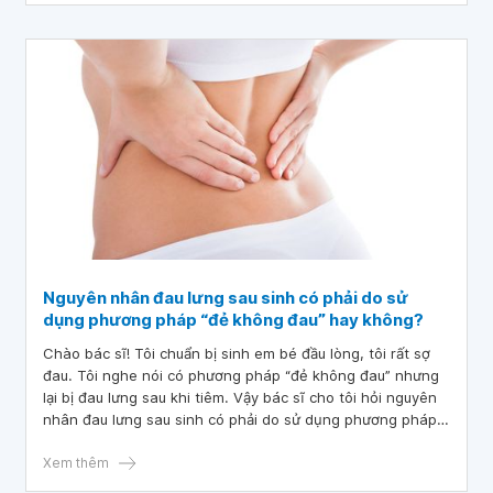
Nguyên nhân đau lưng sau sinh có phải do sử
dụng phương pháp “đẻ không đau” hay không?
Chào bác sĩ! Tôi chuẩn bị sinh em bé đầu lòng, tôi rất sợ
đau. Tôi nghe nói có phương pháp “đẻ không đau” nhưng
lại bị đau lưng sau khi tiêm. Vậy bác sĩ cho tôi hỏi nguyên
nhân đau lưng sau sinh có phải do sử dụng phương pháp
“đẻ không đau” hay không? Cảm ơn bác sĩ đã tư vấn và
giải đáp!
Xem thêm