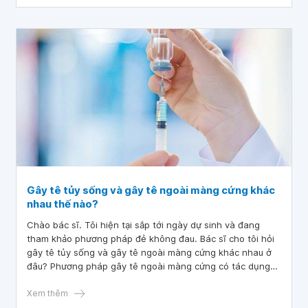
Gây tê tủy sống và gây tê ngoài màng cứng khác
nhau thế nào?
Chào bác sĩ. Tôi hiện tại sắp tới ngày dự sinh và đang
tham khảo phương pháp đẻ không đau. Bác sĩ cho tôi hỏi
gây tê tủy sống và gây tê ngoài màng cứng khác nhau ở
đâu? Phương pháp gây tê ngoài màng cứng có tác dụng
thế nào? Mong bác sĩ tư vấn giúp tôi. Tôi xin chân thành
cảm ơn.
Xem thêm