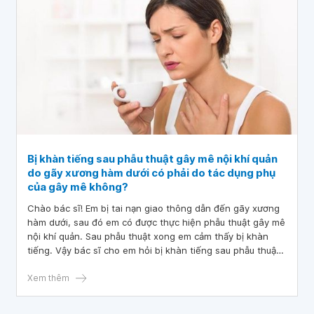
giãn cách trong thời gian bao lâu là hợp lý ạ? Mong bác sĩ
tư vấn và giải đáp. Em xin chân thành cảm ơn!
Bị khàn tiếng sau phẫu thuật gây mê nội khí quản
do gãy xương hàm dưới có phải do tác dụng phụ
của gây mê không?
Chào bác sĩ! Em bị tai nạn giao thông dẫn đến gãy xương
hàm dưới, sau đó em có được thực hiện phẫu thuật gây mê
nội khí quản. Sau phẫu thuật xong em cảm thấy bị khàn
tiếng. Vậy bác sĩ cho em hỏi bị khàn tiếng sau phẫu thuật
gây mê nội khí quản do gãy xương hàm dưới có phải do tác
dụng phụ của gây mê không? Tình trạng như vậy có bình
Xem thêm
thường không? Mong bác sĩ tư vấn và giải đáp. Em xin
chân thành cảm ơn!