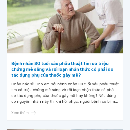
Bệnh nhân 80 tuổi sâu phẫu thuật tim có triệu
chứng mê sảng và rối loạn nhân thức có phải do
tác dụng phụ của thuốc gây mê?
Chào bác sĩ! Cho em hỏi bệnh nhân 80 tuổi sâu phẫu thuật
tim có triệu chứng mê sảng và rối loạn nhận thức có phải
do tác dụng phụ của thuốc gây mê hay không? Nếu đúng
do nguyên nhân này thì khi hồi phục, người bệnh có bị mất
trí nhớ không? Mong bác sĩ tư vấn và giải đáp. Em xin chân
thành cảm ơn!
Xem thêm