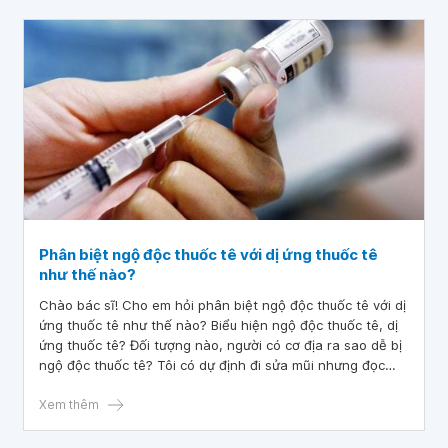
Phân biệt ngộ độc thuốc tê với dị ứng thuốc tê
như thế nào?
Chào bác sĩ! Cho em hỏi phân biệt ngộ độc thuốc tê với dị
ứng thuốc tê như thế nào? Biểu hiện ngộ độc thuốc tê, dị
ứng thuốc tê? Đối tượng nào, người có cơ địa ra sao dễ bị
ngộ độc thuốc tê? Tôi có dự định đi sửa mũi nhưng đọc
nhiều vấn đề trên báo chí nên thấy lo lắng. Mong bác sĩ tư
vấn và giải đáp.
Xem thêm