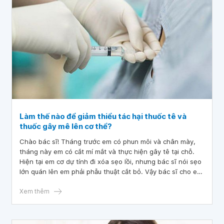
Làm thế nào để giảm thiểu tác hại thuốc tê và
thuốc gây mê lên cơ thể?
Chào bác sĩ! Tháng trước em có phun môi và chân mày,
tháng này em có cắt mí mắt và thực hiện gây tê tại chỗ.
Hiện tại em cơ dự tính đi xóa sẹo lồi, nhưng bác sĩ nói sẹo
lớn quán lên em phải phẫu thuật cắt bỏ. Vậy bác sĩ cho em
hỏi em phải dùng thuốc gây tê hay thuốc mê nữa? Em
cũng thấy lo vì liên tục sử dụng thuốc tê như vậy, nhưng
Xem thêm
công việc em làm đòi hỏi ngoại hình. Vì thế em mong bác
sĩ tư vấn giúp em làm thế nào để giảm thiểu tác hại thuốc
tê và thuốc gây mê lên cơ thể? Những phẫu thuật này nên