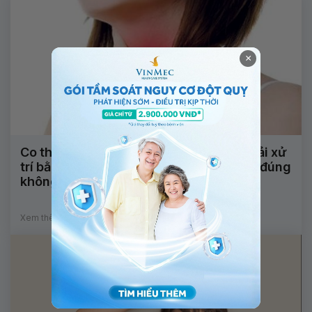
×
Co thắt thanh quản trong lúc gây mê phải xử
trí bằng tăng thông khí với oxy 100% có đúng
không?
Xem thêm