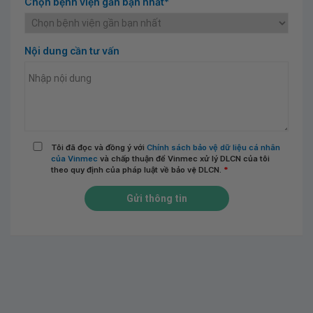
Chọn bệnh viện gần bạn nhất*
Nội dung cần tư vấn
Tôi đã đọc và đồng ý với
Chính sách bảo vệ dữ liệu cá nhân
của Vinmec
và chấp thuận để Vinmec xử lý DLCN của tôi
theo quy định của pháp luật về bảo vệ DLCN.
*
Gửi thông tin