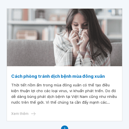
Cách phòng tránh dịch bệnh mùa đông xuân
Thời tiết nồm ẩm trong mùa đông xuân có thể tạo điều
kiện thuận lợi cho các loại virus, vi khuẩn phát triển. Do đó
dễ dàng bùng phát dịch bệnh tại Việt Nam cũng như nhiều
nước trên thế giới. Vì thế chúng ta cần đẩy mạnh các
phương pháp phòng tránh dịch bệnh mùa đông xuân trước
khi chúng có nguy cơ trở thành đại dịch.
Xem thêm