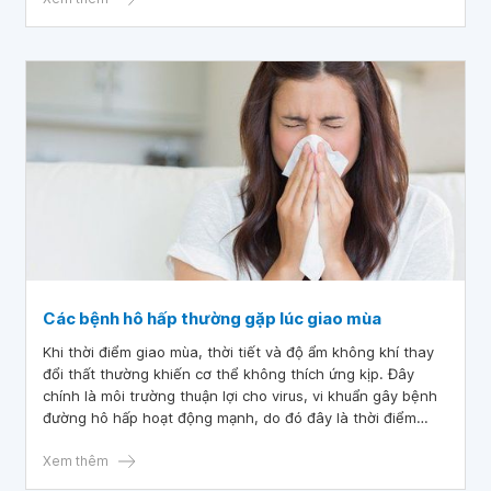
Các bệnh hô hấp thường gặp lúc giao mùa
Khi thời điểm giao mùa, thời tiết và độ ẩm không khí thay
đổi thất thường khiến cơ thể không thích ứng kịp. Đây
chính là môi trường thuận lợi cho virus, vi khuẩn gây bệnh
đường hô hấp hoạt động mạnh, do đó đây là thời điểm
bùng phát rất nhiều bệnh đường hô hấp, đặc biệt là các
đối tượng có hệ miễn dịch kém như trẻ nhỏ và người lớn
Xem thêm
tuổi.