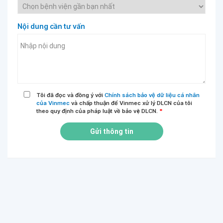
Nội dung cần tư vấn
Tôi đã đọc và đồng ý với
Chính sách bảo vệ dữ liệu cá nhân
của Vinmec
và chấp thuận để Vinmec xử lý DLCN của tôi
theo quy định của pháp luật về bảo vệ DLCN.
*
Gửi thông tin