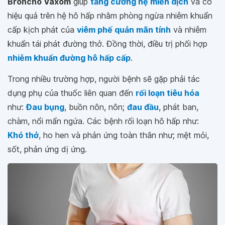
Broncho Vaxom
giúp
tăng cường hệ miễn dịch
và có
hiệu quả trên hệ hô hấp nhằm phòng ngừa nhiễm khuẩn
cấp kịch phát của
viêm phế quản mãn tính
và nhiễm
khuẩn tái phát đường thở. Đồng thời, điều trị phối hợp
nhiễm khuẩn đường hô hấp cấp
.
Trong nhiều trường hợp, người bệnh sẽ gặp phải tác
dụng phụ của thuốc liên quan đến
rối loạn tiêu hóa
như:
Đau bụng
, buồn nôn, nôn;
đau đầu
, phát ban,
chàm, nổi mẩn ngứa. Các bệnh rối loạn hô hấp như:
Khó thở
, ho hen và phản ứng toàn thân như; mệt mỏi,
sốt, phản ứng dị ứng.