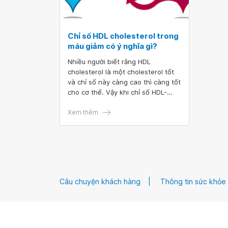
Chỉ số HDL cholesterol trong
máu giảm có ý nghĩa gì?
Nhiều người biết rằng HDL
cholesterol là một cholesterol tốt
và chỉ số này càng cao thì càng tốt
cho cơ thể. Vậy khi chỉ số HDL-
cholesterol giảm thì có ý nghĩa gì?
Chắc hẳn có nhiều người còn chưa
Xem thêm
biết đến điều này.
Câu chuyện khách hàng
Thông tin sức khỏe