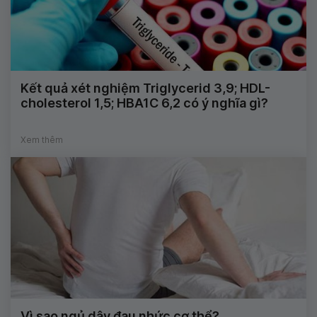
Kết quả xét nghiệm Triglycerid 3,9; HDL-
cholesterol 1,5; HBA1C 6,2 có ý nghĩa gì?
Xem thêm
Vì sao ngủ dậy đau nhức cơ thể?