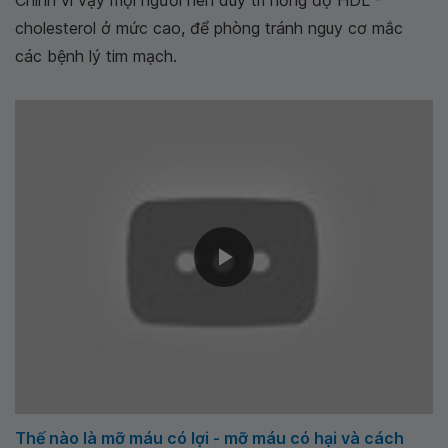
Chính vì vậy mọi người nên duy trì nồng độ HDL -
cholesterol ở mức cao, để phòng tránh nguy cơ mắc
các bệnh lý tim mạch.
Thế nào là mỡ máu có lợi - mỡ máu có hại và cách