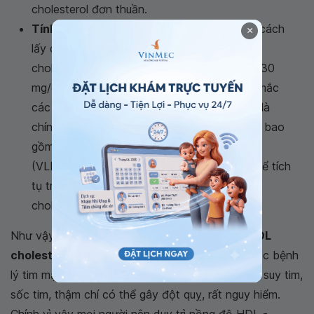
cholesterol đơn thuần.
Tính chỉ số Cholesterol không HDL
: bằng cách
×
lấy chỉ số cholesterol toàn phần trừ đi HDL
cholesterol. Chỉ số này lý tưởng nhất khi < 130
mg/dL, giá trị cao hơn sẽ làm tăng nguy cơ mắc
các bệnh lý tim mạch. Chỉ số này được cho là
chính xác hơn chỉ số LDL cholesterol bởi nó bao
gồm cả nồng độ lipoprotein tỷ trọng rất thấp
(VLDL) - cũng là một dạng cholesterol có thể tích
tụ trong thành mạch máu giống như LDL-
cholesterol.
Như vậy, dù tính theo cách nào thì khi
chỉ số HDL
cholesterol giảm
thấp đều làm tăng nguy cơ mắc bệnh
lý tim mạch như đau thắt ngực, nhồi máu cơ tim, suy tim,
sốc tim, thậm chí có thể gây đột quỵ, rất nguy hiểm.