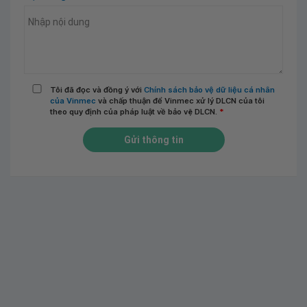
Tôi đã đọc và đồng ý với
Chính sách bảo vệ dữ liệu cá nhân
của Vinmec
và chấp thuận để Vinmec xử lý DLCN của tôi
theo quy định của pháp luật về bảo vệ DLCN.
*
Gửi thông tin