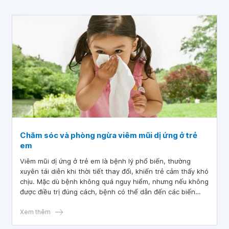
trong 10 ngày tiếp theo cũng không có kết quả, cuối cùng
cho tôi đi nội soi phế quan là gen Xpert lấy 3 mẫu cũng
đều cho kết quả âm tính. Tôi xuất viện với tình trạng vẫn
ho, vẫn sốt. Hiện tại, lồng ngực phải của tôi liên tục đau,
thỉnh thoảng lại như bị dao đâm từ bên trong, không ăn
được và chưa có đêm nào ngủ ngon. Vậy bác sĩ cho tôi hỏi
nam giới viêm phổi, ho, lồng ngực đauđiều trị như thế nào?
Tôi cảm ơn bác sĩ.
Chăm sóc và phòng ngừa viêm mũi dị ứng ở trẻ
em
Viêm mũi dị ứng ở trẻ em là bệnh lý phổ biến, thường
xuyên tái diễn khi thời tiết thay đổi, khiến trẻ cảm thấy khó
chịu. Mặc dù bệnh không quá nguy hiểm, nhưng nếu không
được điều trị đúng cách, bệnh có thể dẫn đến các biến
chứng ảnh hưởng đến sức khỏe và sự phát triển của trẻ.
Hãy cùng tìm hiểu chi tiết trong bài viết sau nhé!
Xem thêm