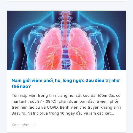
Nam giới viêm phổi, ho, lồng ngực đau điều trị như
thế nào?
Tôi nhập viện trong tình trang ho, sốt kéo dài (đờm đặc có
mùi tanh, sốt 37 - 38°C), chẩn đoán ban đầu là viêm phổi
trên nền lao cũ và COPD. Bệnh viện cho truyền kháng sinh
Basulfo, Natriclorua trong 10 ngày đầu và làm các xét
nghiệm chụp X - quang siêu âm phổi, chụp cắt lớp vi tính
128 dãy khí máu, thử đờm AFB 2 lần đều âm tính với vi
Xem thêm
khuẩn lao. Bác sĩ điều trị cho thêm thuốc Levogolds dùng