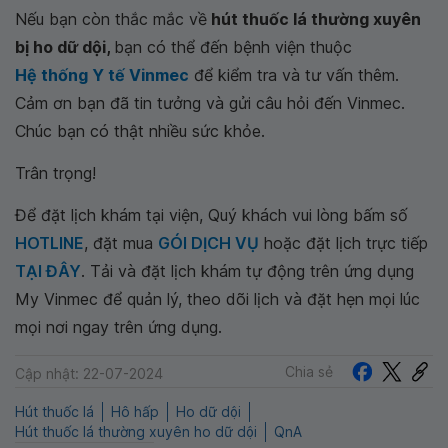
Nếu bạn còn thắc mắc về
hút thuốc lá thường xuyên
bị ho dữ dội,
bạn có thể đến bệnh viện thuộc
Hệ thống Y tế Vinmec
để kiểm tra và tư vấn thêm.
Cảm ơn bạn đã tin tưởng và gửi câu hỏi đến Vinmec.
Chúc bạn có thật nhiều sức khỏe.
Trân trọng!
Để đặt lịch khám tại viện, Quý khách vui lòng bấm số
HOTLINE
, đặt mua
GÓI DỊCH VỤ
hoặc đặt lịch trực tiếp
TẠI ĐÂY
. Tải và đặt lịch khám tự động trên ứng dụng
My Vinmec để quản lý, theo dõi lịch và đặt hẹn mọi lúc
mọi nơi ngay trên ứng dụng.
Chia sẻ
Cập nhật: 22-07-2024
Hút thuốc lá
Hô hấp
Ho dữ dội
Hút thuốc lá thường xuyên ho dữ dội
QnA