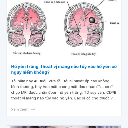
vẫn không thấy giảm. Kết quả khám thì lưu huyết não bên
trái giảm. Em cần được tư vấn hoa mắt chóng mặt, mất tập
trung và suy giảm trí nhớ có sao không? Cảm ơn bác sĩ tư
vấn.
Hố yên trống, thoát vị màng não tủy vào hố yên có
nguy hiểm không?
Tôi năm nay 48 tuổi. Vừa rồi, tôi bị huyết áp cao không
bình thường, hay hoa mắt chóng mặt đau nhức đầu, có đi
chụp MRI được chẩn đoán hố yên trống, TD suy yên, CĐPB
thoát vị màng não tủy vào hố yên. Bác sĩ có cho thuốc về
uống. Mong bác sĩ tư vấn giúp hố yên trống, thoát vị màng
não tủy vào hố yên có nguy hiểm không? Trước đó tôi có
Xem thêm
bị viêm tai giữa. Tôi xin cảm ơn.