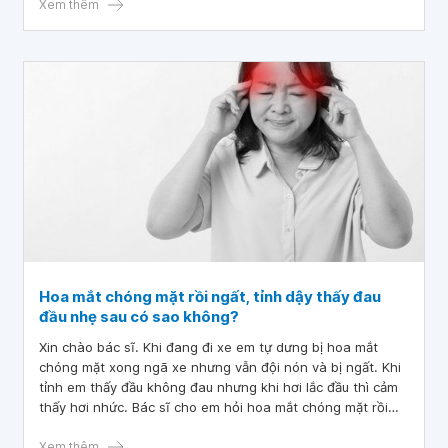
Xem thêm
Hoa mắt chóng mặt rồi ngất, tỉnh dậy thấy đau
đầu nhẹ sau có sao không?
Xin chào bác sĩ. Khi đang đi xe em tự dưng bị hoa mắt
chóng mặt xong ngã xe nhưng vẫn đội nón và bị ngất. Khi
tỉnh em thấy đầu không đau nhưng khi hơi lắc đầu thì cảm
thấy hơi nhức. Bác sĩ cho em hỏi hoa mắt chóng mặt rồi
ngất, tỉnh dậy thấy đau đầu nhẹ sau có sao không? Và em
nên làm gì khi bị đau đầu, ngất, hoa mắt chóng mặt như
Xem thêm