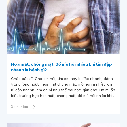
Hoa mắt, chóng mặt, đổ mồ hôi nhiều khi tim đập
nhanh là bệnh gì?
Chào bác sĩ. Cho em hỏi, tim em hay bị đập nhanh, đánh
trống lồng ngực, hoa mắt chóng mặt, mồ hôi ra nhiều khi
bị đập nhanh, em đã bị như thế vài năm gần đây. Em muốn
biết trường hợp hoa mắt, chóng mặt, đổ mồ hôi nhiều khi
tim đập nhanh do bệnh gì ạ?
Xem thêm