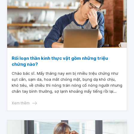
Rối loạn thần kinh thực vật gồm những triệu
chứng nào?
Chào bác sĩ. Mấy tháng nay em bị nhiều triệu chứng như
sụt cân, sạm da, hoa mắt chóng mặt, bụng dạ khó chịu,
khó tiêu, về chiều thì nóng trán nóng cổ nóng người nhưng
chân tay bình thường, sợ lạnh khoảng mấy tiếng rồi lại
bình thường. Tình trạng mệt mỏi, đầu nặng trĩu diễn ra
hàng ngày. Bác sĩ cho em hỏi tình trạng của em có phải là
Xem thêm
rối loạn thần kinh thực vật không ạ? Em xin cảm ơn.