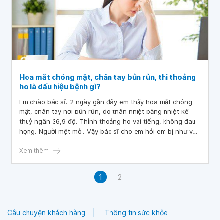
Hoa mắt chóng mặt, chân tay bủn rủn, thi thoảng
ho là dấu hiệu bệnh gì?
Em chào bác sĩ. 2 ngày gần đây em thấy hoa mắt chóng
mặt, chân tay hơi bủn rủn, đo thân nhiệt bằng nhiệt kế
thuỷ ngân 36,9 độ. Thỉnh thoảng ho vài tiếng, không đau
họng. Người mệt mỏi. Vậy bác sĩ cho em hỏi em bị như vậy
là bị gì ạ? Em cảm ơn bác sĩ!
Xem thêm
1
2
Câu chuyện khách hàng
Thông tin sức khỏe