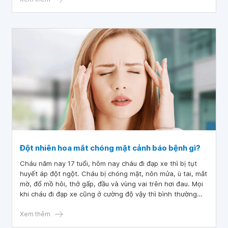
vậy? Cảm ơn bác sĩ tư vấn ạ.
Đột nhiên hoa mắt chóng mặt cảnh báo bệnh gì?
Cháu năm nay 17 tuổi, hôm nay cháu đi đạp xe thì bị tụt
huyết áp đột ngột. Cháu bị chóng mặt, nôn mửa, ù tai, mắt
mờ, đổ mồ hôi, thở gấp, đầu và vùng vai trên hơi đau. Mọi
khi cháu đi đạp xe cũng ở cường độ vậy thì bình thường
nhưng tự dưng hôm nay cháu bị vậy nên cháu cảm thấy hơi
lo. Bác sĩ cho cháu hỏi đột nhiên hoa mắt chóng mặt cảnh
Xem thêm
báo bệnh gì? Bác sĩ cho cháu lời khuyên được không ạ?