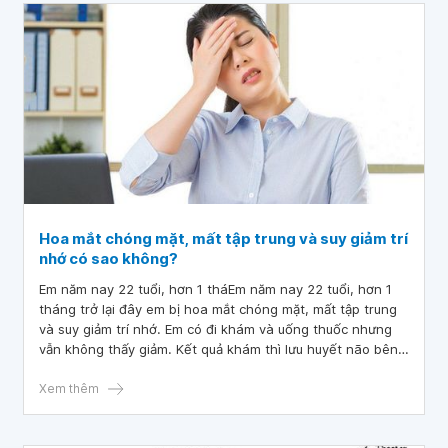
Hoa mắt chóng mặt, mất tập trung và suy giảm trí
nhớ có sao không?
Em năm nay 22 tuổi, hơn 1 tháEm năm nay 22 tuổi, hơn 1
tháng trở lại đây em bị hoa mắt chóng mặt, mất tập trung
và suy giảm trí nhớ. Em có đi khám và uống thuốc nhưng
vẫn không thấy giảm. Kết quả khám thì lưu huyết não bên
trái giảm. Em cần được tư vấn hoa mắt chóng mặt, mất tập
trung và suy giảm trí nhớ có sao không? Cảm ơn bác sĩ tư
Xem thêm
vấn.ng trở lại đây em bị hoa mắt chóng mặt, mất tập trung
và suy giảm trí nhớ. Em có đi khám và uống thuốc nhưng