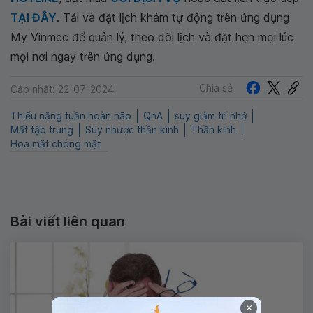
TẠI ĐÂY
. Tải và đặt lịch khám tự động trên ứng dụng
My Vinmec để quản lý, theo dõi lịch và đặt hẹn mọi lúc
mọi nơi ngay trên ứng dụng.
Chia sẻ
Cập nhật: 22-07-2024
Thiểu năng tuần hoàn não
QnA
suy giảm trí nhớ
Mất tập trung
Suy nhược thần kinh
Thần kinh
Hoa mắt chóng mặt
Bài viết liên quan
×