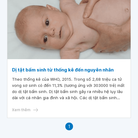
Dị tật bẩm sinh từ thống kê đến nguyên nhân
Theo thống kê của WHO, 2015. Trong số 2,68 triệu ca tử
vong sơ sinh có đến 11,3% (tương ứng với 303000 trẻ) mất
do dị tật bẩm sinh. Dị tật bẩm sinh gây ra nhiều hệ lụy lâu
dài với cá nhân gia đình và xã hội. Các dị tật bẩm sinh
nặng và thường gặp gồm hội chứng Down, dị tật tim bẩm
sinh, dị tật ống thần kinh. Với hơn 50% các dị tật bẩm sinh
Xem thêm
chưa rõ nguyên nhân, chúng ta làm thế nào để chẩn đoán
và phòng tránh?
1