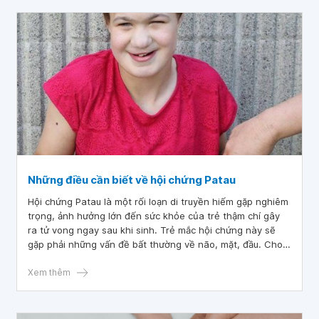
Những điều cần biết về hội chứng Patau
Hội chứng Patau là một rối loạn di truyền hiếm gặp nghiêm
trọng, ảnh hưởng lớn đến sức khỏe của trẻ thậm chí gây
ra tử vong ngay sau khi sinh. Trẻ mắc hội chứng này sẽ
gặp phải những vấn đề bất thường về não, mặt, đầu. Cho
đến nay vẫn chưa có phương pháp điều trị cụ thể cho
bệnh lý này.
Xem thêm