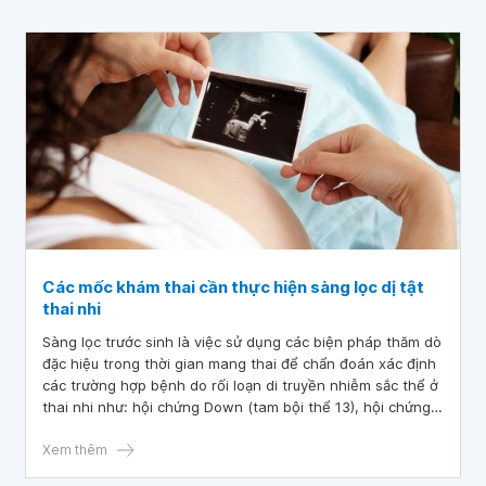
Các mốc khám thai cần thực hiện sàng lọc dị tật
thai nhi
Sàng lọc trước sinh là việc sử dụng các biện pháp thăm dò
đặc hiệu trong thời gian mang thai để chẩn đoán xác định
các trường hợp bệnh do rối loạn di truyền nhiễm sắc thể ở
thai nhi như: hội chứng Down (tam bội thể 13), hội chứng
Edwards (tam bội thể 18) và dị tật ống thần kinh...Vậy các
mốc sàng lọc trước sinh được thực hiện ở tuần thứ bao
Xem thêm
nhiêu?