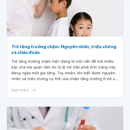
Trẻ tăng trưởng chậm: Nguyên nhân, triệu chứng
và chẩn đoán
Trẻ tăng trưởng chậm hiện đang là một vấn đề mà nhiều
bậc cha mẹ quan tâm do tỷ lệ trẻ mắc phải tình trạng này
đang ngày một gia tăng. Tuy nhiên, khi biết được nguyên
nhân và triệu chứng cụ thể của chậm tăng trưởng ở trẻ sẽ
giúp bạn xác định được phương pháp điều trị hiệu quả
dành cho trẻ.
Xem thêm