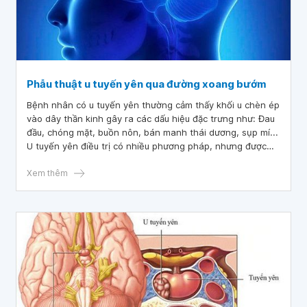
Phẫu thuật u tuyến yên qua đường xoang bướm
Bệnh nhân có u tuyến yên thường cảm thấy khối u chèn ép
vào dây thần kinh gây ra các dấu hiệu đặc trưng như: Đau
đầu, chóng mặt, buồn nôn, bán manh thái dương, sụp mí...
U tuyến yên điều trị có nhiều phương pháp, nhưng được
cân nhắc lựa chọn nhiều nhất là phẫu thuật u tuyến yên
qua đường xoang bướm.
Xem thêm