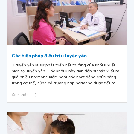
Các biện pháp điều trị u tuyến yên
U tuyến yên là sự phát triển bất thường của khối u xuất
hiện tại tuyến yên. Các khối u này dẫn đến sự sản xuất ra
quá nhiều hormone kiểm soát các hoạt động chức năng
trong cơ thể, cũng có trường hợp hormone được tiết ra
quá ít dẫn đến không đủ lượng hormone cần thiết cho cơ
thể hoạt động bình thường. Bệnh nếu kéo dài sẽ ảnh
Xem thêm
hưởng và gây nguy hiểm đến sức khỏe, đặc biệt là chức
năng sinh sản ở cả nam giới và nữ giới. Điều trị u tuyến yên
là việc lần phải làm ngay khi phát hiện bệnh.