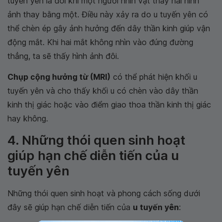
tuyến yên là đôi khi một người nhìn vật thấy hai hình
ảnh thay bằng một. Điều này xảy ra do u tuyến yên có
thể chèn ép gây ảnh hưởng đến dây thần kinh giúp vận
động mắt. Khi hai mắt không nhìn vào đúng đường
thẳng, ta sẽ thấy hình ảnh đôi.
Chụp cộng hưởng từ (MRI)
có thể phát hiện khối u
tuyến yên và cho thấy khối u có chèn vào dây thần
kinh thị giác hoặc vào điểm giao thoa thần kinh thị giác
hay không.
4. Những thói quen sinh hoạt
giúp hạn chế diễn tiến của u
tuyến yên
Những thói quen sinh hoạt và phong cách sống dưới
đây sẽ giúp hạn chế diễn tiến của
u tuyến yên
: