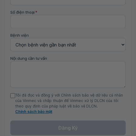
Số điện thoại
*
Bệnh viện
Nội dung cần tư vấn
Tôi đã đọc và đồng ý với Chính sách bảo vệ dữ liệu cá nhân
của Vinmec và chấp thuận để Vinmec xử lý DLCN của tôi
theo quy định của pháp luật về bảo vệ DLCN.
Chính sách bảo mật
Đăng Ký