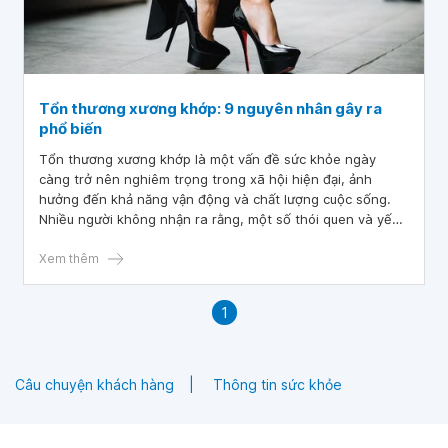
Tổn thương xương khớp: 9 nguyên nhân gây ra
phổ biến
Tổn thương xương khớp là một vấn đề sức khỏe ngày
càng trở nên nghiêm trọng trong xã hội hiện đại, ảnh
hưởng đến khả năng vận động và chất lượng cuộc sống.
Nhiều người không nhận ra rằng, một số thói quen và yếu
tố trong cuộc sống hàng ngày có thể dẫn đến tổn thương
cho hệ xương khớp.
Xem thêm
1
Câu chuyện khách hàng
Thông tin sức khỏe