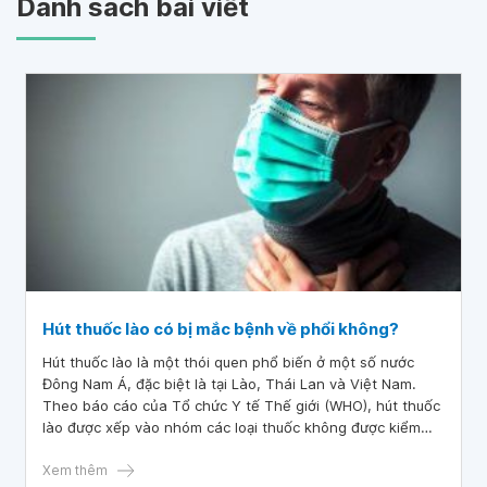
Danh sách bài viết
Hút thuốc lào có bị mắc bệnh về phổi không?
Hút thuốc lào là một thói quen phổ biến ở một số nước
Đông Nam Á, đặc biệt là tại Lào, Thái Lan và Việt Nam.
Theo báo cáo của Tổ chức Y tế Thế giới (WHO), hút thuốc
lào được xếp vào nhóm các loại thuốc không được kiểm
soát, và được coi là một nguyên nhân chính gây ra các
bệnh liên quan đến hệ thống hô hấp. Vì vậy, việc hiểu rõ
Xem thêm