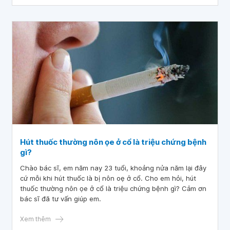
tác hại của thuốc lào giúp cho mọi người có thể tự bảo vệ
sức khỏe của chính mình và ngăn ngừa được các bệnh về
đường hô hấp do thuốc lào gây ra.
Hút thuốc thường nôn ọe ở cổ là triệu chứng bệnh
gì?
Chào bác sĩ, em năm nay 23 tuổi, khoảng nửa năm lại đây
cứ mỗi khi hút thuốc là bị nôn oẹ ở cổ. Cho em hỏi, hút
thuốc thường nôn ọe ở cổ là triệu chứng bệnh gì? Cảm ơn
bác sĩ đã tư vấn giúp em.
Xem thêm