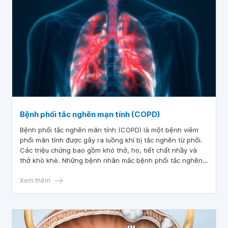
Bệnh phổi tắc nghẽn mạn tính (COPD)
Bệnh phổi tắc nghẽn mãn tính (COPD) là một bệnh viêm
phổi mãn tính được gây ra luồng khí bị tắc nghẽn từ phổi.
Các triệu chứng bao gồm khó thở, ho, tiết chất nhầy và
thở khò khè. Những bệnh nhân mắc bệnh phổi tắc nghẽn
mãn tính thường có nguy cơ mắc bệnh tim, ung thư phổi và
nhiều bệnh lý nguy hiểm khác.
Xem thêm