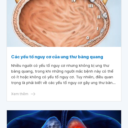
Các yếu tố nguy cơ của ung thư bàng quang
Nhiều người có yếu tố nguy cơ nhưng không bị ung thư
bàng quang, trong khi những người mắc bệnh này có thể
có ít hoặc không có yếu tố nguy cơ. Tuy nhiên, điều quan
trọng là phải biết về các yếu tố nguy cơ gây ung thư bàng
quang vì có thể có những điều bạn có thể làm giúp làm
giảm nguy cơ mắc bệnh.
Xem thêm