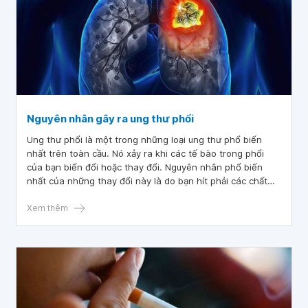
Nguyên nhân gây ra ung thư phổi
Ung thư phổi là một trong những loại ung thư phổ biến
nhất trên toàn cầu. Nó xảy ra khi các tế bào trong phổi
của bạn biến đổi hoặc thay đổi. Nguyên nhân phổ biến
nhất của những thay đổi này là do bạn hít phải các chất
độc hại. Ung thư phổi có thể phát triển nhiều năm sau khi
bạn đã hít phải các khí độc hại đó. Hiện có rất nhiều
Xem thêm
nguyên nhân gây ung thư phổi.