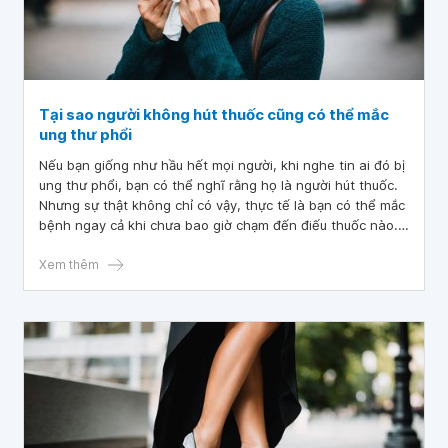
Tại sao người không hút thuốc cũng có thể mắc
ung thư phổi
Nếu bạn giống như hầu hết mọi người, khi nghe tin ai đó bị
ung thư phổi, bạn có thể nghĩ rằng họ là người hút thuốc.
Nhưng sự thật không chỉ có vậy, thực tế là bạn có thể mắc
bệnh ngay cả khi chưa bao giờ chạm đến điếu thuốc nào.
Có nhiều lý do vì sao điều này có thể xảy ra, nhưng bạn có
thể giảm thiểu nguy cơ cho mình.
Xem thêm