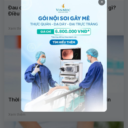
×
Đau chân, teo cơ là dấu hiệu của bệnh lý gì?
Điều trị thế nào?
Xem thêm
Thời gian tác dụng của một số loại Insulin
Xem thêm