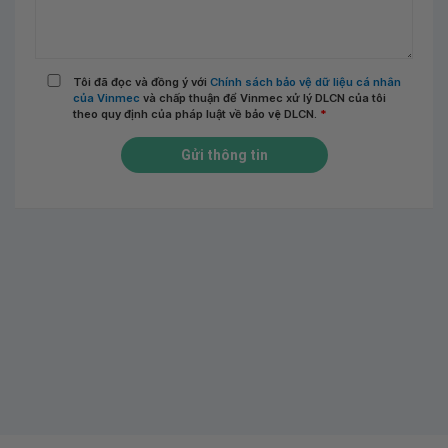
Tôi đã đọc và đồng ý với
Chính sách bảo vệ dữ liệu cá nhân
của Vinmec
và chấp thuận để Vinmec xử lý DLCN của tôi
theo quy định của pháp luật về bảo vệ DLCN.
*
Gửi thông tin