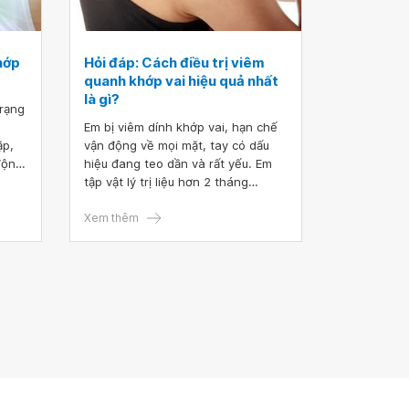
hớp
Hỏi đáp: Cách điều trị viêm
quanh khớp vai hiệu quả nhất
là gì?
trạng
Em bị viêm dính khớp vai, hạn chế
ặp,
vận động về mọi mặt, tay có dấu
động
hiệu đang teo dần và rất yếu. Em
yên
tập vật lý trị liệu hơn 2 tháng
dạng,
nhưng không có cải thiện. Tối em
ân,
ngủ bị tê nhức hết cả cánh tay. Em
Xem thêm
liên
muốn được tư vấn cách điều trị
iều
viêm quanh khớp vai cho khỏi ạ. Em
rọng
cảm ơn bác sĩ.