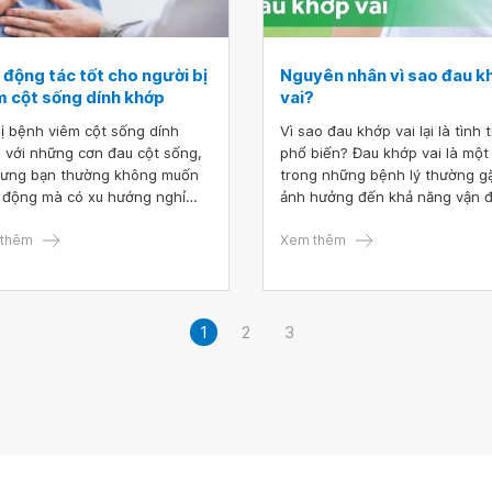
 động tác tốt cho người bị
Nguyên nhân vì sao đau k
m cột sống dính khớp
vai?
bị bệnh viêm cột sống dính
Vì sao đau khớp vai lại là tình 
 với những cơn đau cột sống,
phổ biến? Đau khớp vai là một
lưng bạn thường không muốn
trong những bệnh lý thường g
 động mà có xu hướng nghỉ
ảnh hưởng đến khả năng vận 
 nhiều hơn. Tuy nhiên, ít vận
và chất lượng cuộc sống. Ngu
 có thể làm chậm quá trình
thêm
nhân gây đau khớp vai rất đa 
Xem thêm
 trị bệnh và khiến cơn đau
bao gồm chấn thương, viêm g
 trở nên nghiêm trọng. Tập
thoái hóa khớp và các bệnh lý 
dục với cường độ vừa phải và
quan. Việc phát hiện sớm và đ
đặn là một phần quan trọng
trị kịp thời đóng vai trò quan t
1
2
3
g quá trình chữa bệnh viêm cột
trong việc cải thiện tình trạng
 dính khớp.
bệnh.