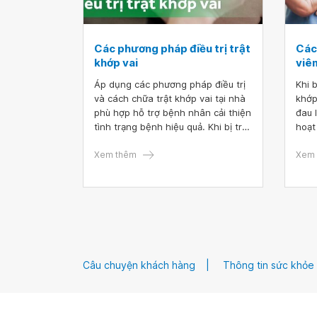
Các phương pháp điều trị trật
Các
khớp vai
viê
Áp dụng các phương pháp điều trị
Khi 
và cách chữa trật khớp vai tại nhà
khớp
phù hợp hỗ trợ bệnh nhân cải thiện
đau 
tình trạng bệnh hiệu quả. Khi bị trật
hoạt
khớp vai, người bệnh không chỉ
ngơi
thấy đau nhức mà còn có thể gặp
Xem thêm
động
Xem 
phải tình trạng tê, ngứa và khó
điều
khăn khi di chuyển cánh tay ở vùng
càng
vai bị tổn thương.
thể 
đều 
tron
sống
Câu chuyện khách hàng
Thông tin sức khỏe