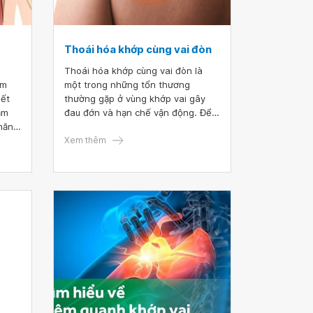
Thoái hóa khớp cùng vai đòn
Thoái hóa khớp cùng vai đòn là
êm
một trong những tổn thương
iết
thường gặp ở vùng khớp vai gây
ằm
đau đớn và hạn chế vận động. Để
 năng
hiểu rõ về vấn đề này, việc tìm hiểu
h vì
cấu tạo và chức năng của khớp
Xem thêm
bài
cùng vai đòn là rất cần thiết. Khi
ai
nắm vững thông tin, người bệnh sẽ
, từ
nhận biết được những triệu chứng
y trở
thoái hóa khớp để kịp thời phát
một
hiện và điều trị.