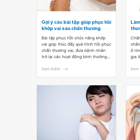
Gợi ý các bài tập giúp phục hồi
Làm 
khớp vai sau chấn thương
thư
Bài tập phục hồi chức năng khớp
Chấn
vai giúp thúc đẩy quá trình hồi phục
chấn
chấn thương vai, đưa bệnh nhân
ở nh
trở lại các hoạt động bình thường.
gia 
Người bệnh nên tập luyện dưới sự
Trườ
hướng dẫn và giám sát của bác sĩ
Xem thêm
có t
Xem 
để quá trình tập diễn ra an toàn và
khôn
hiệu quả.
cơ,.
đến 
ngày