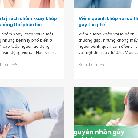
u trị rách chỏm xoay khớp
Viêm quanh khớp vai có t
không thể phục hồi
gây tàn phế
 chỏm xoay khớp vai là một
Viêm quanh khớp vai là bệnh
g những bệnh lý phổ biến ở
thường gặp, nhưng không mấy
i cao tuổi, người lao động
người bệnh quan tâm điều trị 
, vận động viên,... Nếu không
và triệt để ngay từ đầu. Viêm
 trị kịp thời, người bệnh
quanh khớp vai có thể gây tàn
ng phải chịu đựng những cơn
thêm
phế, và thường gặp ở những 
Xem thêm
âm ĩ, khớp vai sẽ yếu dần.
nhân có tâm lý chủ quan khi m
h vì vậy, việc phát hiện sớm và
bệnh.
 trị rách chỏm xoay khớp vai là
ùng cần thiết.