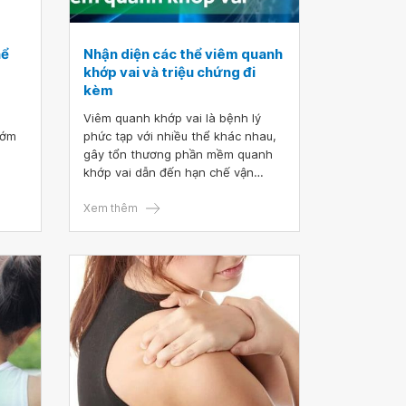
hể
Nhận diện các thể viêm quanh
khớp vai và triệu chứng đi
kèm
Viêm quanh khớp vai là bệnh lý
sớm
phức tạp với nhiều thể khác nhau,
gây tổn thương phần mềm quanh
khớp vai dẫn đến hạn chế vận
bệnh
động. Tình trạng này tiềm ẩn nguy
ắc
cơ ảnh hưởng lâu dài đến khả năng
Xem thêm
vận động và nhiều biến chứng nguy
hiểm nếu không được điều trị dứt
điểm. Nhận diện chính xác thể
bệnh và triệu chứng đi kèm đóng
vai trò quan trọng trong việc điều
trị hiệu quả.