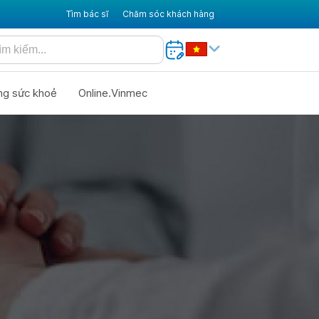
Tìm bác sĩ
Chăm sóc khách hàng
ng sức khoẻ
Online.Vinmec