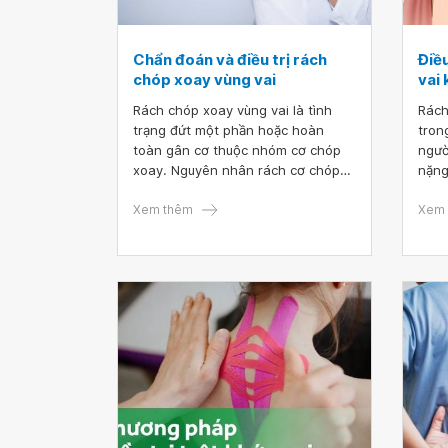
Chẩn đoán và điều trị rách
Điề
chóp xoay vùng vai
vai 
Rách chóp xoay vùng vai là tình
Rách
trạng đứt một phần hoặc hoàn
tron
toàn gân cơ thuộc nhóm cơ chóp
ngườ
xoay. Nguyên nhân rách cơ chóp
nặng
xoay thường do chấn thương và
chữa
thoái hóa. Do đó, nếu không được
Xem thêm
thườ
Xem 
thăm khám và điều trị kịp thời,
đau 
bệnh có thể để lại các biến chứng
Chín
như lỏng khớp, mất vững các khớp
điều
và viêm khớp thoái hóa.
vô c