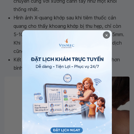
chuyển cùng với xương cánh tay như một khối
thống nhất.
Hình ảnh X-quang khớp sau khi tiêm thuốc cản
quang cho thấy khoang khớp bị thu hẹp, chỉ còn
5-10mm so với kích thước bình thường 30-35mm.
×
Khi giảm cản quang, các túi cùng màng hoạt dịch
cũng không còn hiển thị trên phim chụp.
Kết quả siêu âm cho thấy bao khớp vai dày hơn
bình thường.