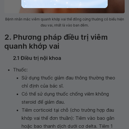
Bệnh nhân mắc viêm quanh khớp vai thể đông cứng thường có biểu hiện
đau vai, nhất là vào ban đêm.
2. Phương pháp điều trị viêm
quanh khớp vai
2.1 Điều trị nội khoa
Thuốc:
Sử dụng thuốc giảm đau thông thường theo
chỉ định của bác sĩ.
Có thể sử dụng thuốc chống viêm không
steroid để giảm đau.
Tiêm corticoid tại chỗ (cho trường hợp đau
khớp vai thể đơn thuần): Tiêm vào bao gân
hoặc bao thanh dịch dưới cơ delta. Tiêm 1