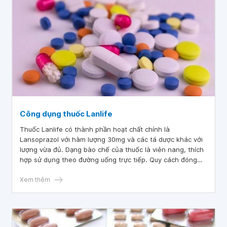
Công dụng thuốc Lanlife
Thuốc Lanlife có thành phần hoạt chất chính là
Lansoprazol với hàm lượng 30mg và các tá dược khác với
lượng vừa đủ. Dạng bào chế của thuốc là viên nang, thích
hợp sử dụng theo đường uống trực tiếp. Quy cách đóng
gói là hộp thuốc gồm 3 vỉ và mỗi vỉ chứa 10 viên nang
cứng. Thuốc Lanlife thuộc nhóm thuốc điều trị các bệnh lý
Xem thêm
về đường tiêu hóa.