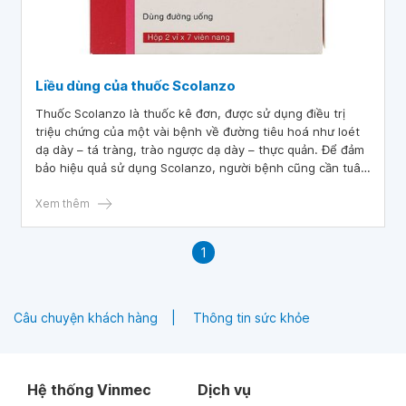
Liều dùng của thuốc Scolanzo
Thuốc Scolanzo là thuốc kê đơn, được sử dụng điều trị
triệu chứng của một vài bệnh về đường tiêu hoá như loét
dạ dày – tá tràng, trào ngược dạ dày – thực quản. Để đảm
bảo hiệu quả sử dụng Scolanzo, người bệnh cũng cần tuân
theo chỉ dẫn của bác sĩ chuyên khoa, đồng thời tham khảo
thêm nội dung thông tin về liều dùng của thuốc Scolanzo
Xem thêm
trong bài viết dưới đây.
1
Câu chuyện khách hàng
Thông tin sức khỏe
Hệ thống Vinmec
Dịch vụ