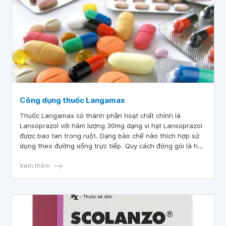
Công dụng thuốc Langamax
Thuốc Langamax có thành phần hoạt chất chính là
Lansoprazol với hàm lượng 30mg dạng vi hạt Lansoprazol
được bao tan trong ruột. Dạng bào chế nào thích hợp sử
dụng theo đường uống trực tiếp. Quy cách đóng gói là hộp
thuốc gồm 3 vỉ, mỗi vỉ chứa 10 viên nang cứng. Thuốc
Langamax thuộc nhóm thuốc điều trị các bệnh lý về đường
Xem thêm
tiêu hóa.