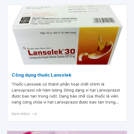
Công dụng thuốc Lansolek
Thuốc Lansolek có thành phần hoạt chất chính là
Lansoprazol với hàm lượng 30mg dạng vi hạt Lansoprazol
được bao tan trong ruột. Dạng bào chế của thuốc là viên
nang cứng chứa vi hạt Lansoprazol được bao tan trong
ruột, thích hợp sử dụng theo đường uống trực tiếp. Quy
cách đóng gói là hộp thuốc gồm 10 vỉ và mỗi vỉ chứa 10
Xem thêm
viên nang cứng. Thuốc Lansolek thuộc nhóm thuốc điều trị
các bệnh lý về đường tiêu hóa.