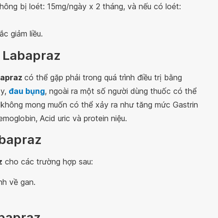
không bị loét: 15mg/ngày x 2 tháng, và nếu có loét:
c giảm liều.
c Labapraz
bapraz
có thể gặp phải trong quá trình điều trị bằng
ảy,
đau bụng
, ngoài ra một số người dùng thuốc có thể
 không mong muốn có thể xảy ra như tăng mức Gastrin
oglobin, Acid uric và protein niệu.
abapraz
z
cho các trường hợp sau:
nh về gan.
abapraz