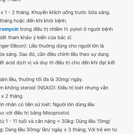
x 1 - 2 tháng. Khuyến khích uống trước bữa sáng.
 tháng hoặc đến khi khỏi bệnh.
hromycin
trong điều trị nhiễm H. pylori ở người bệnh
 tiết tham khảo ý kiến của bác sĩ.
nger-Ellison): Liều thường dùng cho người lớn là
a sáng. Sau đó, cần điều chỉnh liều theo sự dung
 acid dịch vị và duy trì điều trị cho đến khi đạt kết
iảm liều, thường tối đa là 30mg/ ngày.
 không steroid (NSAID): Điều trị loét nhưng vẫn
x 2 tháng.
nhân có tiền sử loét: Người lớn dùng liều
o với điều trị bằng Misoprostol.
ừ 1 - 11 tuổi và cân nặng < 30kg: Dùng liều 15mg/
: Dùng liều 30mg/ lần/ ngày x 3 tháng; Với trẻ em từ