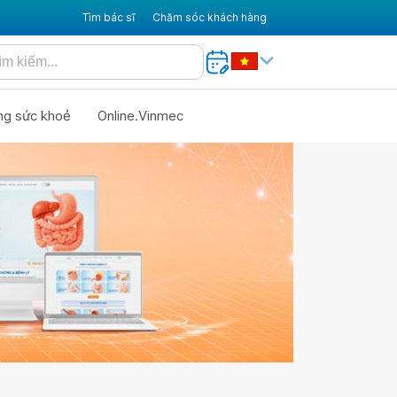
Tìm bác sĩ
Chăm sóc khách hàng
ng sức khoẻ
Online.Vinmec