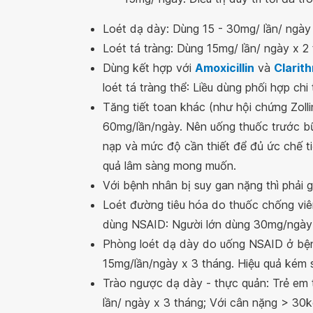
Loét dạ dày: Dùng 15 - 30mg/ lần/ ngày 
Loét tá tràng: Dùng 15mg/ lần/ ngày x 2
Dùng kết hợp với
Amoxicillin
và
Clarit
loét tá tràng thể: Liều dùng phối hợp chi
Tăng tiết toan khác (như hội chứng Zolli
60mg/lần/ngày. Nên uống thuốc trước bữ
nạp và mức độ cần thiết để đủ ức chế tiết
quả lâm sàng mong muốn.
Với bệnh nhân bị suy gan nặng thì phải g
Loét đường tiêu hóa do thuốc chống viêm
dùng NSAID: Người lớn dùng 30mg/ngày 
Phòng loét dạ dày do uống NSAID ở bệnh 
15mg/lần/ngày x 3 tháng. Hiệu quả kém s
Trào ngược dạ dày - thực quản: Trẻ em t
lần/ ngày x 3 tháng; Với cân nặng > 30kg