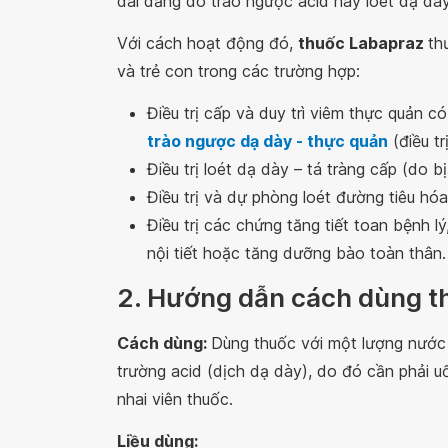
dai dẳng do trào ngược acid hay loét dạ dày
Với cách hoạt động đó,
thuốc Labapraz
th
và trẻ con trong các trường hợp:
Điều trị cấp và duy trì viêm thực quản c
trào ngược dạ dày - thực quản
(điều tr
Điều trị loét dạ dày – tá tràng cấp (do b
Điều trị và dự phòng loét đường tiêu hó
Điều trị các chứng tăng tiết toan bệnh l
nội tiết hoặc tăng dưỡng bào toàn thân.
2. Hướng dẫn cách dùng t
Cách dùng:
Dùng thuốc với một lượng nước
trường acid (dịch dạ dày), do đó cần phải 
nhai viên thuốc.
Liều dùng: