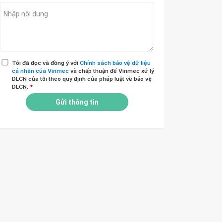
Tôi đã đọc và đồng ý với
Chính sách bảo vệ dữ liệu
cá nhân của Vinmec
và chấp thuận để Vinmec xử lý
DLCN của tôi theo quy định của pháp luật về bảo vệ
DLCN.
*
Gửi thông tin