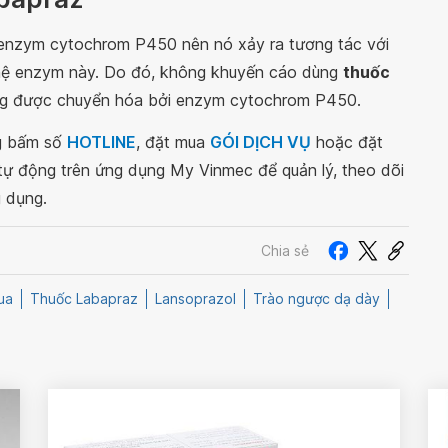
nzym cytochrom P450 nên nó xảy ra tương tác với
hệ enzym này. Do đó, không khuyến cáo dùng
thuốc
ng được chuyển hóa bởi enzym cytochrom P450.
ng bấm số
HOTLINE
, đặt mua
GÓI DỊCH VỤ
hoặc đặt
 tự động trên ứng dụng My Vinmec để quản lý, theo dõi
g dụng.
Chia sẻ
ua
Thuốc Labapraz
Lansoprazol
Trào ngược dạ dày