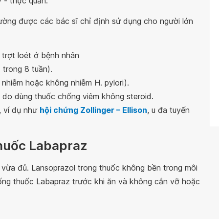
 - thực quản.
ường được các bác sĩ chỉ định sử dụng cho người lớn
ó trợt loét ở bệnh nhân
ị trong 8 tuần).
ị nhiễm hoặc không nhiễm H. pylori).
a do dùng thuốc chống viêm không steroid.
ý, ví dụ như
hội chứng Zollinger – Ellison
, u đa tuyến
huốc Labapraz
 vừa đủ. Lansoprazol trong thuốc không bền trong môi
uống thuốc Labapraz trước khi ăn và không cắn vỡ hoặc